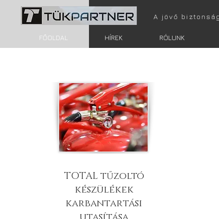
A jövő biztonsá
FŐOLDAL
HÍREK
RÓLUNK
TOTAL tűzoltó
készülékek
karbantartási
utasítása