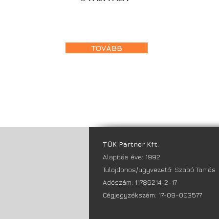
TOVÁBB
TÜK Partner Kft.
Alapítás éve: 1992
Tulajdonos/ügyvezető: Szabó Tamás
Adószám: 11786214-2-17
Cégjegyzékszám: 17-09-003577