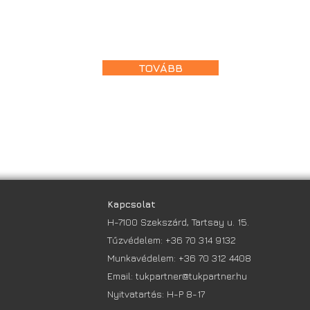
TOVÁBB
Kapcsolat
H-7100 Szekszárd, Tartsay u. 15.
Tűzvédelem:
+36 70 314 9132
Munkavédelem:
+36 70 312 4408
Email:
tukpartner@tukpartner.hu
Nyitvatartás: H-P 8-17