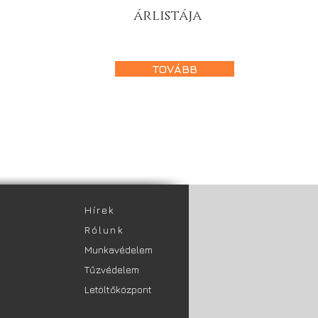
árlistája
TOVÁBB
​Hírek
Rólunk
Munkavédelem
Tűzvédelem
Letöltőközpont