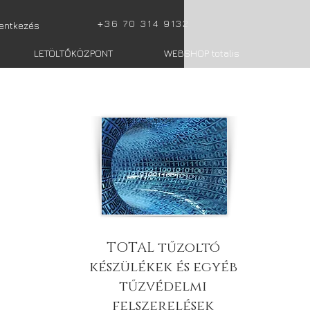
+
36 70 314 9132
lentkezés
LETÖLTŐKÖZPONT
WEBSHOP totalis
TOTAL tűzoltó
készülékek és egyéb
tűzvédelmi
felszerelések