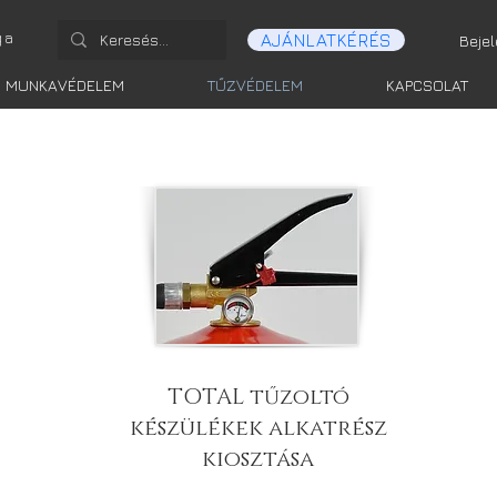
ga
AJÁNLATKÉRÉS
Beje
MUNKAVÉDELEM
TŰZVÉDELEM
KAPCSOLAT
TOTAL tűzoltó
készülékek alkatrész
kiosztása