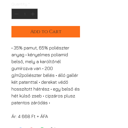
Quantity
*
Add to Cart
• 35% pamut, 65% poliészter
anyag • kényelmes poliamid
belső, mely a karöltőnél
gumírozva van • 200
g/m2poliészter bélés • álló gallér
két patenttal • derekat védő
hosszított hátrész • egy belső és
hét külső zseb • cipzáros plusz
patentos záródás •
Ár: 4 668 Ft + ÁFA