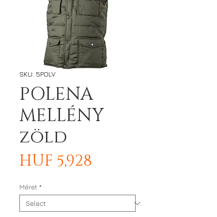
SKU: 5POLV
POLENA
MELLÉNY
zöld
Price
HUF 5,928
Méret
*