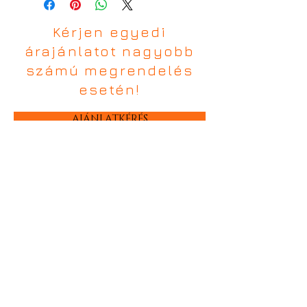
Kérjen egyedi
árajánlatot nagyobb
számú megrendelés
esetén!
AJÁNLATKÉRÉS
TÜK Partner Kft.
Alapítás éve: 1992
Tulajdonos/ügyvezető: Szabó Tamás
Adószám: 11786214-2-17
Cégjegyzékszám: 17-09-003577
Kapcsolat