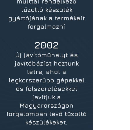
múlttal rendelkező
tűzoltó készülék
gyártójának a termékeit
forgalmazni
2002
Új javítóműhelyt és
javítóbázist hoztunk
létre, ahol a
legkorszerűbb gépekkel
és felszerelésekkel
javítjuk a
Magyarországon
forgalomban levő tűzoltó
készülékeket.