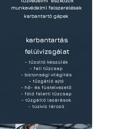
tűzvédelmi eszközök
munkavédelmi felszerelések
karbantartó gépek
karbantartás
felülvizsgálat
- tűzoltó készülék
- fali tűzcsap
- biztonsági világítás
- tűzgátló ajtó
- hő- és füstelvezető
- föld feletti tűzcsap
- tűzgátló lezárások
- tüzivíz tározó