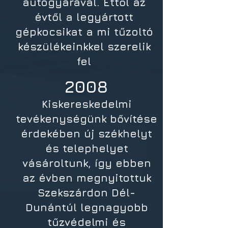
autógyárával. Ettől az
évtől a legyártott
gépkocsikat a mi tűzoltó
készülékeinkkel szerelik
fel
2008
Kiskereskedelmi
tevékenységünk bővítése
érdekében új székhelyt
és telephelyet
vásároltunk, így ebben
az évben megnyitottuk
Szekszárdon Dél-
Dunántúl legnagyobb
tűzvédelmi és