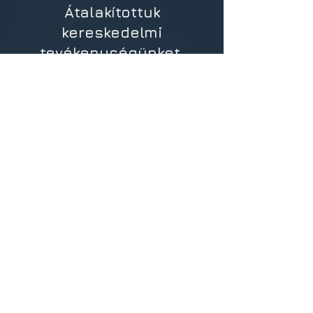
Átalakítottuk
kereskedelmi
tevékenységünket,
amelynek
eredményeként tovább
növeltük árbevételünket
és nyereségességünket
2017
Tovább bővítettük
székhelyünket és
központi telephelyünket.
Mintegy 130 m2-nyi
épületrész került
beépítésre. Ezze
l még