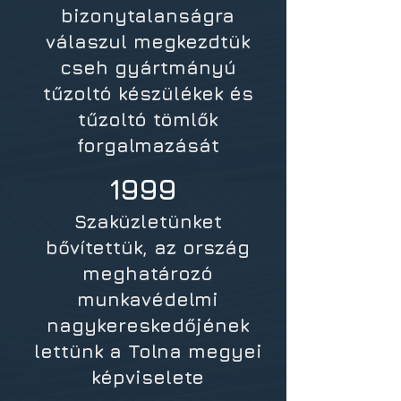
bizonytalanságra
válaszul megkezdtük
cseh gyártmányú
tűzoltó készülékek és
tűzoltó tömlők
forgalmazását
1999
Szaküzletünket
bővítettük, az ország
meghatározó
munkavédelmi
nagykereskedőjének
lettünk a Tolna megyei
képviselete