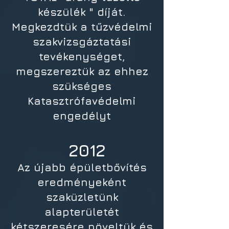
készülék " díját.
Megkezdtük a tűzvédelmi
szakvizsgáztatási
tevékenységet,
megszereztük az ehhez
szükséges
Katasztrófavédelmi
engedélyt
2012
Az újabb épületbővítés
eredményeként
szaküzletünk
alapterületét
kétszeresére növeltük és