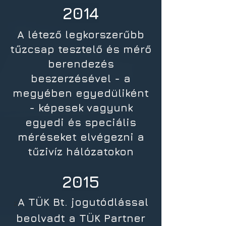
2014
A létező legkorszerűbb
tűzcsap tesztelő és mérő
berendezés
beszerzésével - a
megyében egyedüliként
- képesek vagyunk
egyedi és speciális
méréseket elvégezni a
tűzivíz hálózatokon
2015
A TÜK Bt. jogutódlással
2
beolvadt a TÜK Partner