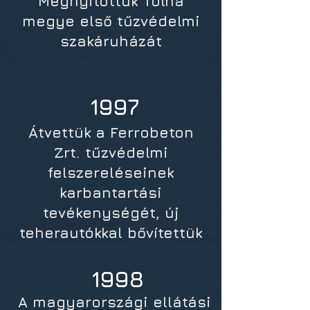
Megnyitottuk Tolna
megye első tűzvédelmi
szakáruházát
1997
Átvettük a Ferrobeton
Zrt. tűzvédelmi
felszereléseinek
karbantartási
tevékenységét, új
teherautókkal bővítettük
gépkocsiparkunkat
1998
A magyarországi ellátási