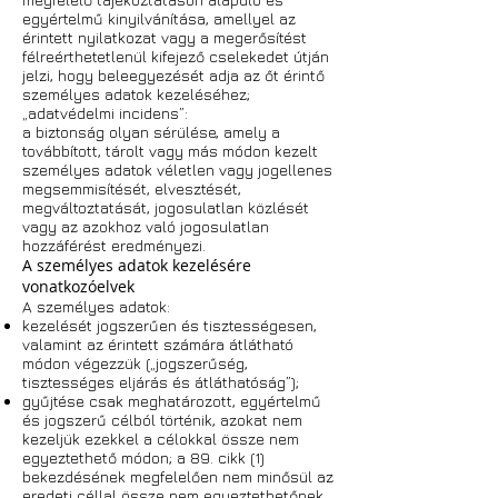
egyértelmű kinyilvánítása, amellyel az
érintett nyilatkozat vagy a megerősítést
félreérthetetlenül kifejező cselekedet útján
jelzi, hogy beleegyezését adja az őt érintő
személyes adatok kezeléséhez;
„adatvédelmi incidens”:
a biztonság olyan sérülése, amely a
továbbított, tárolt vagy más módon kezelt
személyes adatok véletlen vagy jogellenes
megsemmisítését, elvesztését,
megváltoztatását, jogosulatlan közlését
vagy az azokhoz való jogosulatlan
hozzáférést eredményezi.
A személyes adatok kezelésére
vonatkozóelvek
A személyes adatok:
kezelését jogszerűen és tisztességesen,
valamint az érintett számára átlátható
módon végezzük („jogszerűség,
tisztességes eljárás és átláthatóság”);
gyűjtése csak meghatározott, egyértelmű
és jogszerű célból történik, azokat nem
kezeljük ezekkel a célokkal össze nem
egyeztethető módon; a 89. cikk (1)
bekezdésének megfelelően nem minősül az
eredeti céllal össze nem egyeztethetőnek