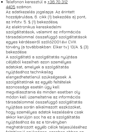
Telefonon keresztül a
+36 70 312
4405
számon.
Az adatkezelés jogalapja: Az érintett
hozzájárulása, 6. cikk (1) bekezdés a) pont,
az Infotv. 5. § (1) bekezdése,
Az elektronikus kereskedelmi
szolgáltatások, valamint az információs
társadalommal összefüggő szolgáltatások
egyes kérdéseiről szóló2001.évi CVIII.
törvény (a továbbiakban: Elker tv.) 13/A. § (3)
bekezdése:
A szolgáltató a szolgáltatás nyújtása
céljából kezelheti azon személyes
adatokat, amelyek a szolgáltatás
nyújtásához technikailag
elengedhetetlenül szükségesek. A
szolgáltatónak az egyéb feltételek
azonossága esetén úgy kell
megválasztania és minden esetben oly
módon kell üzemeltetnie az információs
társadalommal összefüggő szolgáltatás
nyújtása során alkalmazott eszközöket,
hogy személyes adatok kezelésére csak
akkor kerüljön sor, ha ez a szolgáltatás
nyújtásához és az e törvényben
meghatározott egyéb célok teljesüléséhez
feltétlenül szükséges, azonban ebben az