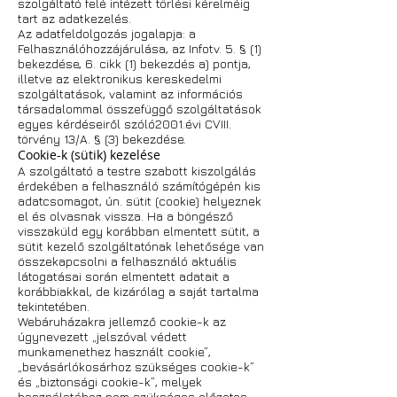
szolgáltató felé intézett törlési kérelméig
tart az adatkezelés.
Az adatfeldolgozás jogalapja: a
Felhasználóhozzájárulása, az Infotv. 5. § (1)
bekezdése, 6. cikk (1) bekezdés a) pontja,
illetve az elektronikus kereskedelmi
szolgáltatások, valamint az információs
társadalommal összefüggő szolgáltatások
egyes kérdéseiről szóló2001.évi CVIII.
törvény 13/A. § (3) bekezdése.
Cookie-k (sütik) kezelése
A szolgáltató a testre szabott kiszolgálás
érdekében a felhasználó számítógépén kis
adatcsomagot, ún. sütit (cookie) helyeznek
el és olvasnak vissza. Ha a böngésző
visszaküld egy korábban elmentett sütit, a
sütit kezelő szolgáltatónak lehetősége van
összekapcsolni a felhasználó aktuális
látogatásai során elmentett adatait a
korábbiakkal, de kizárólag a saját tartalma
tekintetében.
Webáruházakra jellemző cookie-k az
úgynevezett „jelszóval védett
munkamenethez használt cookie”,
„bevásárlókosárhoz szükséges cookie-k”
és „biztonsági cookie-k”, melyek
használatához nem szükséges előzetes