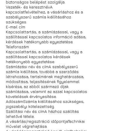
biztonságos belépést szolgálja.
Vezeték- és keresztnévA
kapcsolatfelvételhez, a vásárláshoz és a
szabályszerű számla kiállításához
szükséges.
E-mail cím
Kapcsolattartás, a számlázással, vagy a
szállítással kapcsolatos információ adása,
kérdések hatékonyabb egyeztetése.
Telefonszám
Kapcsolattartás, a számlázással, vagy a
szállítással kapcsolatos kérdések
hatékonyabb egyeztetése.
Számlázási név és címA szabályszerű
számla kiállítása, továbbá a szerződés
létrehozása, tartalmának meghatározása,
módosítása, teljesítésének figyelemmel
kísérése, az abból származó díjak
számlázása, valamint az azzal kapcsolatos
követelések érvényesítése.
AdószámSzámla kiállításához szükséges,
jogszabályi kötelezettség.
Szállítási név és címA házhoz szállítás
lehetővé tétele.
A vásárlás/regisztráció időpontjaTechnikai
művelet végrehajtása.