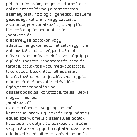
például név, szám, helymeghatározó adat,
online azonosító vagy a természetes
személy testi, fiziológiai, genetikai, szellemi,
gazdasági, kulturális vagy szociális
azonosságára vonatkozó egy vagy több
tényező alapján azonosítható;
„adatkezelés”:
a személyes adatokon vagy
adatállományokon automatizált vagy nem
automatizált módon végzett bármely
művelet vagy műveletek összessége,így a
gyűjtés, rögzítés, rendszerezés, tagolás,
tárolás, átalakítás vagy megváltoztatás,
lekérdezés, betekintés, felhasználás,
közlés továbbítás, terjesztés vagy egyéb
módon történő hozzáférhetővé tétel
útján,összehangolás vagy
összekapcsolás, korlátozás, törlés, illetve
megsemmisítés;
„adatkezelő”:
az a természetes vagy jogi személy,
közhatalmi szerv, ügynökség vagy bármely
egyéb szerv, amely a személyes adatok
kezelésének céljait és eszközeit önállóan
vagy másokkal együtt meghatározza; ha az
adatkezelés céljait és eszközeit az uniós