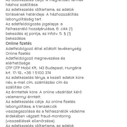
házhoz szállítása.
Az adatkezelés időtartama, az adatok
törlésének határideje: A házhozszállítás
lebonyolításáig tart.
Az adatfeldolgozás jogalapja: a
Felhasználó hozzájárulása, 6. cikk (1)
bekezdés a) pontja, az Infotv. 5. § (1)
bekezdése.
Online fizetés
Adatfeldolgozó által ellátott tevékenység:
Online fizetés
Adatfeldolgozó megnevezése és
elérhetősége:
OTP OTP Mobil Kft, 143 Budapest, Hungária
krt. 17-19.,
+36 1 5100 374
Az adatkezelés ténye, a kezelt adatok köre:
név, e-mail cím, számlázási cím és
szállítási cím.
Az érintettek köre: A online vásárlást kérő
valamennyi érintett.
Az adatkezelés célja: Az online fizetés
lebonyolítása, a tranzakciók
visszaigazolása és a felhasználók védelme
érdekében végzett fraud-monitoring
(visszaélések ellenőrzése).
Az adatkezelés időtartama, az adatok