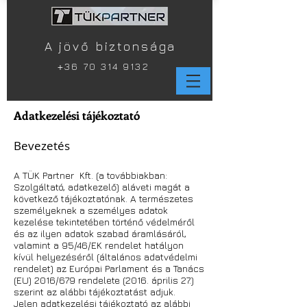
A jövő biztonsága
+
36 70 314 9132
Adatkezelési tájékoztató
Bevezetés
A TÜK Partner Kft. (a továbbiakban:
Szolgáltató, adatkezelő) aláveti magát a
következő tájékoztatónak. A természetes
személyeknek a személyes adatok
kezelése tekintetében történő védelméről
és az ilyen adatok szabad áramlásáról,
valamint a 95/46/EK rendelet hatályon
kívül helyezéséről (általános adatvédelmi
rendelet) az Európai Parlament és a Tanács
(EU) 2016/679 rendelete (2016. április 27.)
szerint az alábbi tájékoztatást adjuk.
Jelen adatkezelési tájékoztató az alábbi