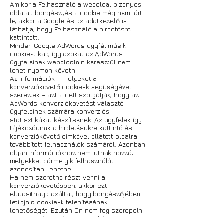
Amikor a Felhasználó a weboldal bizonyos
oldalait böngészi,és a cookie még nem járt
le, akkor a Google és az adatkezelő is
láthatja, hogy Felhasználó a hirdetésre
kattintott.
Minden Google AdWords ügyfél másik
cookie-t kap, így azokat az AdWords
ügyfeleinek weboldalain keresztül nem
lehet nyomon követni.
Az információk – melyeket a
konverziókövető cookie-k segítségével
szereztek – azt a célt szolgálják, hogy az
AdWords konverziókövetést választó
ügyfeleinek számára konverziós
statisztikákat készítsenek. Az ügyfelek így
tájékozódnak a hirdetésükre kattintó és
konverziókövető címkével ellátott oldalra
továbbított felhasználók számáról. Azonban
olyan információkhoz nem jutnak hozzá,
melyekkel bármelyik felhasználót
azonosítani lehetne.
Ha nem szeretne részt venni a
konverziókövetésben, akkor ezt
elutasíthatja azáltal, hogy böngészőjében
letiltja a cookie-k telepítésének
lehetőségét. Ezután Ön nem fog szerepelni