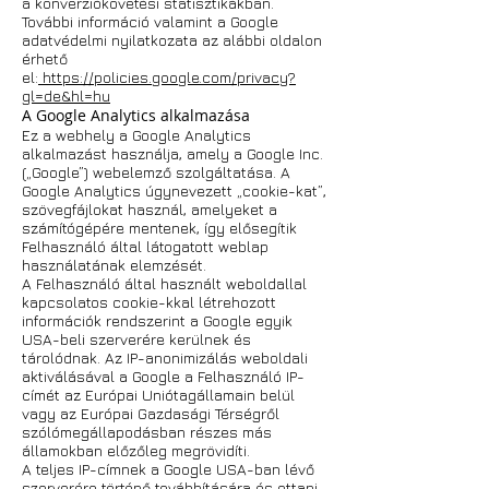
a konverziókövetési statisztikákban.
További információ valamint a Google
adatvédelmi nyilatkozata az alábbi oldalon
érhető
el:
https://policies.google.com/privacy?
gl=de&hl=hu
A Google Analytics alkalmazása
Ez a webhely a Google Analytics
alkalmazást használja, amely a Google Inc.
(„Google”) webelemző szolgáltatása. A
Google Analytics úgynevezett „cookie-kat”,
szövegfájlokat használ, amelyeket a
számítógépére mentenek, így elősegítik
Felhasználó által látogatott weblap
használatának elemzését.
A Felhasználó által használt weboldallal
kapcsolatos cookie-kkal létrehozott
információk rendszerint a Google egyik
USA-beli szerverére kerülnek és
tárolódnak. Az IP-anonimizálás weboldali
aktiválásával a Google a Felhasználó IP-
címét az Európai Uniótagállamain belül
vagy az Európai Gazdasági Térségről
szólómegállapodásban részes más
államokban előzőleg megrövidíti.
A teljes IP-címnek a Google USA-ban lévő
szerverére történő továbbítására és ottani