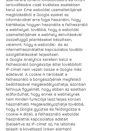
lerövidítésére csak kivételes esetekben
kerül sor. Eme weboldal üzemeltetőjének
megbízásából a Google ezeket az
információkat arra fogja használni, hogy
kiértékelje, hogyan használta a Felhasználó
a webhelyet, továbbá, hogy a weboldal
üzemeltetőjének a webhely aktivitásával
összefüggő jelentéseket készítsen,
valamint, hogy a weboldal- és az
internethasználattal kapcsolatos további
szolgáltatásokat teljesítsen.
A Google Analytics keretein belül a
Felhasználó böngészője által továbbított
IP-címet nem vezeti össze a Google más
adataival. A cookie-k tárolását a
Felhasználó a böngészőjének megfelelő
beállításával megakadályozhatja, azonban
felhívjuk figyelmét, hogy ebben az esetben
előfordulhat, hogy ennek a webhelynek
nem minden funkciója lesz teljes körűen
használható. Megakadályozhatja továbbá,
hogy a Google gyűjtse és feldolgozza a
cookie-k általi, a Felhasználó weboldal
használattal kapcsolatos adatait
(beleértve az IP-címet is), ha letöltiés
telepíti a következő linken elérhető