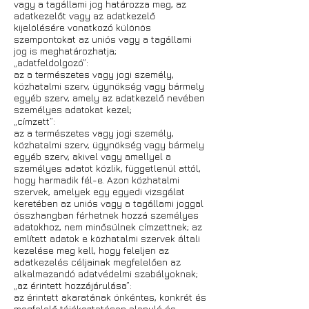
vagy a tagállami jog határozza meg, az
adatkezelőt vagy az adatkezelő
kijelölésére vonatkozó különös
szempontokat az uniós vagy a tagállami
jog is meghatározhatja;
„adatfeldolgozó”:
az a természetes vagy jogi személy,
közhatalmi szerv, ügynökség vagy bármely
egyéb szerv, amely az adatkezelő nevében
személyes adatokat kezel;
„címzett”:
az a természetes vagy jogi személy,
közhatalmi szerv, ügynökség vagy bármely
egyéb szerv, akivel vagy amellyel a
személyes adatot közlik, függetlenül attól,
hogy harmadik fél-e. Azon közhatalmi
szervek, amelyek egy egyedi vizsgálat
keretében az uniós vagy a tagállami joggal
összhangban férhetnek hozzá személyes
adatokhoz, nem minősülnek címzettnek; az
említett adatok e közhatalmi szervek általi
kezelése meg kell, hogy feleljen az
adatkezelés céljainak megfelelően az
alkalmazandó adatvédelmi szabályoknak;
„az érintett hozzájárulása”:
az érintett akaratának önkéntes, konkrét és
megfelelő tájékoztatáson alapuló és