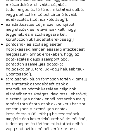
a közérdekű archiválás céljából,
tudományos és történelmi kutatási célból
vagy statisztikai célból történő további
adatkezelés („célhoz kötöttség”);
az adatkezelés céljai szempontjából
megfelelőek és relevánsak kell, hogy
legyenek, és a szükségesre kell
korlátozódniuk („adattakarékosság”);
pontosnak és szükség esetén
naprakészek; minden ésszerű intézkedést
megteszünk annak érdekében, hogy az
adatkezelés céljai szempontjából
pontatlan személyes adatokat
haladéktalanul töröljük vagy helyesbítsük
(„pontosság”);
tárolásának olyan formában történik, amely
az érintettek azonosítását csak a
személyes adatok kezelése céljainak
eléréséhez szükséges ideig teszi lehetővé;
a személyes adatok ennél hosszabb ideig
történő tárolására csak akkor kerülhet sor,
amennyiben a személyes adatok
kezelésére a 89. cikk (1) bekezdésének
megfelelően közérdekű archiválás céljából,
tudományos és történelmi kutatási célból
vagy statisztikai célból kerül sor, az e