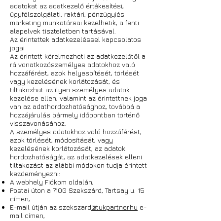
adatokat az adatkezelő értékesítési,
ügyfélszolgálati, raktári, pénzügyiés
marketing munkatársai kezelhetik, a fenti
alapelvek tiszteletben tartásával.
Az érintettek adatkezeléssel kapcsolatos
jogai
Az érintett kérelmezheti az adatkezelőtől a
rá vonatkozószemélyes adatokhoz való
hozzáférést, azok helyesbítését, törlését
vagy kezelésének korlátozását, és
tiltakozhat az ilyen személyes adatok
kezelése ellen, valamint az érintettnek joga
van az adathordozhatósághoz, továbbá a
hozzájárulás bármely időpontban történő
visszavonásához.
A személyes adatokhoz való hozzáférést,
azok törlését, módosítását, vagy
kezelésének korlátozását, az adatok
hordozhatóságát, az adatkezelések elleni
tiltakozást az alábbi módokon tudja érintett
kezdeményezni:
A webhely Fiókom oldalán,
Postai úton a 7100 Szekszárd, Tartsay u. 15
címen,
E-mail útján az szekszard
@tukpartner.hu
e-
mail címen,