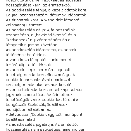
hozzájárulást kérni az érintettektől.
Az adatkezelés ténye, a kezelt adatok köre:
Egyedi azonosítószám, dátumok, időpontok
Az érintettek köre: A weboldalt látogató
valamennyi érintett.
Az adatkezelés célja: A felhasználók
azonosítása, a „bevásárlókosár” és a
“kedvencek” nyilvántartására és a
látogatók nyomon követése.
Az adatkezelés időtartama, az adatok
törlésének határideje:
A vonatkozó látogatói munkamenet
lezárásáig tartó időszak.
Az adatok megismerésére jogosult
lehetséges adatkezelők személye: A
cookie-k használatával nem kezel
személyes adatokat az adatkezelő.
Az érintettek adatkezeléssel kapcsolatos
jogainak ismertetése: Az érintettnek
lehetőségük van a cookie-kat törölni a
böngészők Eszközök/Beállítások
menüjében általában az
Adatvédelem/Cookie vagy süti menüpont
beállításai alatt.
Az adatkezelés jogalapja: Az érintettől
hozzájárulás nem szükséges, amennyiben