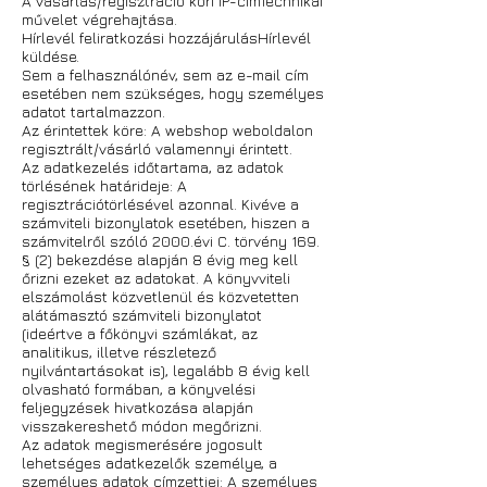
A vásárlás/regisztráció kori IP-címTechnikai
művelet végrehajtása.
Hírlevél feliratkozási hozzájárulásHírlevél
küldése.
Sem a felhasználónév, sem az e-mail cím
esetében nem szükséges, hogy személyes
adatot tartalmazzon.
Az érintettek köre: A webshop weboldalon
regisztrált/vásárló valamennyi érintett.
Az adatkezelés időtartama, az adatok
törlésének határideje: A
regisztrációtörlésével azonnal. Kivéve a
számviteli bizonylatok esetében, hiszen a
számvitelről szóló 2000.évi C. törvény 169.
§ (2) bekezdése alapján 8 évig meg kell
őrizni ezeket az adatokat. A könyvviteli
elszámolást közvetlenül és közvetetten
alátámasztó számviteli bizonylatot
(ideértve a főkönyvi számlákat, az
analitikus, illetve részletező
nyilvántartásokat is), legalább 8 évig kell
olvasható formában, a könyvelési
feljegyzések hivatkozása alapján
visszakereshető módon megőrizni.
Az adatok megismerésére jogosult
lehetséges adatkezelők személye, a
személyes adatok címzettjei: A személyes