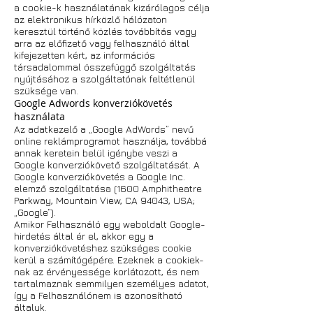
a cookie-k használatának kizárólagos célja
az elektronikus hírközlő hálózaton
keresztül történő közlés továbbítás vagy
arra az előfizető vagy felhasználó által
kifejezetten kért, az információs
társadalommal összefüggő szolgáltatás
nyújtásához a szolgáltatónak feltétlenül
szüksége van.
Google Adwords konverziókövetés
használata
Az adatkezelő a „Google AdWords” nevű
online reklámprogramot használja, továbbá
annak keretein belül igénybe veszi a
Google konverziókövető szolgáltatását. A
Google konverziókövetés a Google Inc.
elemző szolgáltatása (1600 Amphitheatre
Parkway, Mountain View, CA 94043, USA;
„Google“).
Amikor Felhasználó egy weboldalt Google-
hirdetés által ér el, akkor egy a
konverziókövetéshez szükséges cookie
kerül a számítógépére. Ezeknek a cookiek-
nak az érvényessége korlátozott, és nem
tartalmaznak semmilyen személyes adatot,
így a Felhasználónem is azonosítható
általuk.