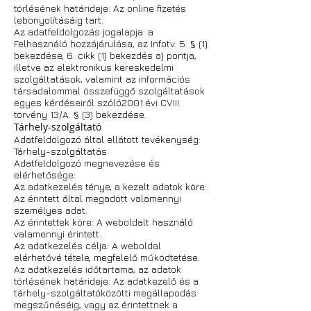
törlésének határideje: Az online fizetés
lebonyolításáig tart.
Az adatfeldolgozás jogalapja: a
Felhasználó hozzájárulása, az Infotv. 5. § (1)
bekezdése, 6. cikk (1) bekezdés a) pontja,
illetve az elektronikus kereskedelmi
szolgáltatások, valamint az információs
társadalommal összefüggő szolgáltatások
egyes kérdéseiről szóló2001.évi CVIII.
törvény 13/A. § (3) bekezdése.
Tárhely-szolgáltató
Adatfeldolgozó által ellátott tevékenység:
Tárhely-szolgáltatás
Adatfeldolgozó megnevezése és
elérhetősége:
Az adatkezelés ténye, a kezelt adatok köre:
Az érintett által megadott valamennyi
személyes adat.
Az érintettek köre: A weboldalt használó
valamennyi érintett.
Az adatkezelés célja: A weboldal
elérhetővé tétele, megfelelő működtetése.
Az adatkezelés időtartama, az adatok
törlésének határideje: Az adatkezelő és a
tárhely-szolgáltatóközötti megállapodás
megszűnéséig, vagy az érintettnek a