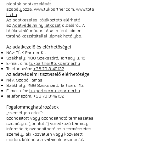
oldalak adatkezelését
szabályozza:
www.tukpartner.com
,
www.tota
lis.hu
.
Az adatkezelési tájékoztató elérhető
az
Adatvédelmi nyilatkozat
oldaláról. A
tájékoztató módosításai a fenti címen
történő közzététellel lépnek hatályba.
Az adatkezelő és elérhetőségei
Név: TÜK Partner Kft.
Székhely: 7100 Szekszárd, Tartsay u. 15.
E-mail cím:
tukpartner@tukpartner.hu
Telefonszám:
+36 70 3149132
Az adatvédelmi tisztviselő elérhetőségei
Név: Szabó Tamás
Székhely: 7100 Szekszárd, Tartsa u. 15.
E-mail cím:
tukpartner@tukpartner.hu
Telefonszám:
+36 70 3149132
Fogalommeghatározások
„személyes adat”:
azonosított vagy azonosítható természetes
személyre („érintett”) vonatkozó bármely
információ; azonosítható az a természetes
személy, aki közvetlen vagy közvetett
módon, különösen valamely azonosító,