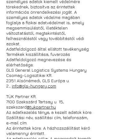
személyes adatok kiemelt védelmére
törekednek, biztosítva az érintettek
információs önrendelkezési jogát. A
személyes adatok védelme magában
foglalja a fizikai adatvédelmet is, amely
megsemmisüléstől, illetéktelen
változtatástól, megtekintéstől,
felhasználástól vagy továbbítástól védi
azokat.
Adatfeldolgozó által ellátott tevékenység:
Termékek kiszállítása, fuvarozás
Adatfeldolgozó megnevezése és
elérhetősége:
GLS General Logistics Systems Hungary
Csomag-Logisztikai Kft.
2351 Alsónémedi, GLS Európa u.
2.,
info@gls-hungary.com
TÜK Partner Kft.
7100 Szekszárd Tartsay u. 15,
szekszard
@tukpartner.hu
Az adatkezelés ténye, a kezelt adatok köre:
Szállítási név, szállítási cím, telefonszám,
e-mail cím.
Az érintettek köre: A házhozszállítást kérő
valamennyi érintett.
Az adatkezelés célja: A megrendelt termék