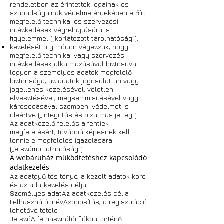
rendeletben az érintettek jogainak és
szabadságainak védelme érdekében előírt
megfelelő technikai és szervezési
intézkedések végrehajtására is
figyelemmel („korlátozott tárolhatóság”);
kezelését oly módon végezzük, hogy
megfelelő technikai vagy szervezési
intézkedések alkalmazásával biztosítva
legyen a személyes adatok megfelelő
biztonsága, az adatok jogosulatlan vagy
jogellenes kezelésével, véletlen
elvesztésével, megsemmisítésével vagy
károsodásával szembeni védelmet is
ideértve („integritás és bizalmas jelleg”).
Az adatkezelő felelős a fentiek
megfelelésért, továbbá képesnek kell
lennie e megfelelés igazolására
(„elszámoltathatóság”).
A webáruház működtetéshez kapcsolódó
adatkezelés
Az adatgyűjtés ténye, a kezelt adatok köre
és az adatkezelés célja
Személyes adatAz adatkezelés célja
Felhasználói névAzonosítás, a regisztráció
lehetővé tétele.
JelszóA felhasználói fiókba történő