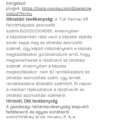
böngésző
plugint.
https://tools.google.com/dlpage/ga
optout?hl=hu
Oktatási tevékenység:
A TÜK Partner Kft
Felnőttképzési azonosító
száma:
B/2020/004585. Amennyiben
a
képzéseinken
rész vevő a képzési eljárás
során kapja meg az oktatási azonosító
számát, úgy képző intézményként a képzés
megkezdésekor gondoskodunk arról, hogy
megismerhesse a résztvevő az oktatási
számát. Amennyiben a képzés
megkezdésekor nem áll rendelkezésre az
oktatási azonosítási szám, úgy annak
rendelkezésre állásától számított 15 napon
e-mailben tájékoztatjuk a résztvevőt az
oktatási azonosítási számáról.
Hírlevél, DM tevékenység
A gazdasági reklámtevékenység alapvető
feltételeiről és egyes korlátairól
szóló2008.évi XLVIII. törvény 6. §-a
értelmében Felhasználó előzetesen és
kifejezetten hozzájárulhat ahhoz, hogy
Szolgáltató reklámajánlataival, egyéb
küldeményeivel a regisztrációkor megadott