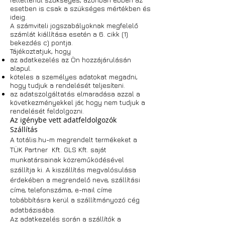
esetben is csak a szükséges mértékben és
ideig.
A számviteli jogszabályoknak megfelelő
számlát kiállítása esetén a 6. cikk (1)
bekezdés c) pontja.
Tájékoztatjuk, hogy
az adatkezelés az Ön hozzájárulásán
alapul.
köteles a személyes adatokat megadni,
hogy tudjuk a rendelését teljesíteni.
az adatszolgáltatás elmaradása azzal a
következményekkel jár, hogy nem tudjuk a
rendelését feldolgozni.
Az igénybe vett adatfeldolgozók
Szállítás
A totális.hu-m megrendelt termékeket a
TÜK Partner Kft. GLS Kft. saját
munkatársainak közreműködésével
szállítja ki. A kiszállítás megvalósulása
érdekében a megrendelő neve, szállítási
címe, telefonszáma, e-mail címe
tobábbításra kerül a szállítmányozó cég
adatbázisába.
Az adatkezelés során a szállítók a