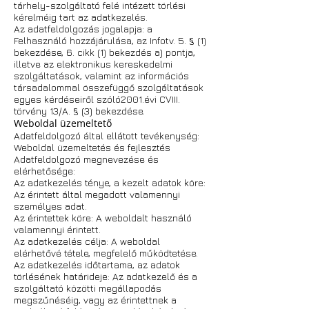
tárhely-szolgáltató felé intézett törlési
kérelméig tart az adatkezelés.
Az adatfeldolgozás jogalapja: a
Felhasználó hozzájárulása, az Infotv. 5. § (1)
bekezdése, 6. cikk (1) bekezdés a) pontja,
illetve az elektronikus kereskedelmi
szolgáltatások, valamint az információs
társadalommal összefüggő szolgáltatások
egyes kérdéseiről szóló2001.évi CVIII.
törvény 13/A. § (3) bekezdése.
Weboldal üzemeltető
Adatfeldolgozó által ellátott tevékenység:
Weboldal üzemeltetés és fejlesztés
Adatfeldolgozó megnevezése és
elérhetősége:
Az adatkezelés ténye, a kezelt adatok köre:
Az érintett által megadott valamennyi
személyes adat.
Az érintettek köre: A weboldalt használó
valamennyi érintett.
Az adatkezelés célja: A weboldal
elérhetővé tétele, megfelelő működtetése.
Az adatkezelés időtartama, az adatok
törlésének határideje: Az adatkezelő és a
szolgáltató közötti megállapodás
megszűnéséig, vagy az érintettnek a