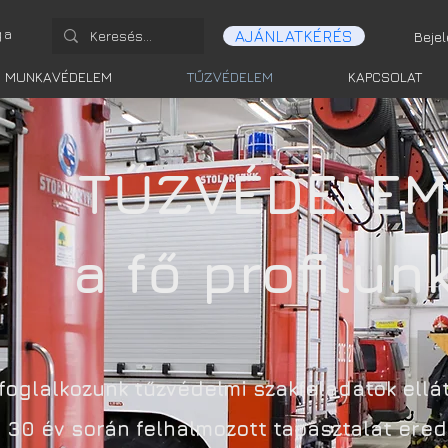
ga
AJÁNLATKÉRÉS
Beje
MUNKAVÉDELEM
TŰZVÉDELEM
KAPCSOLAT
TŰZVÉDELE
a fő profilun
foglalkozunk tűzvédelmi szakfeladatok ellát
30 év során felhalmozott tapasztalat er