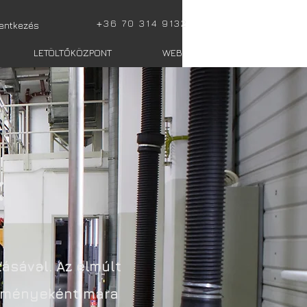
+
36 70 314 9132
lentkezés
LETÖLTŐKÖZPONT
WEBSHOP totalis
M
k
ásával. Az elmúlt
edményeként mára