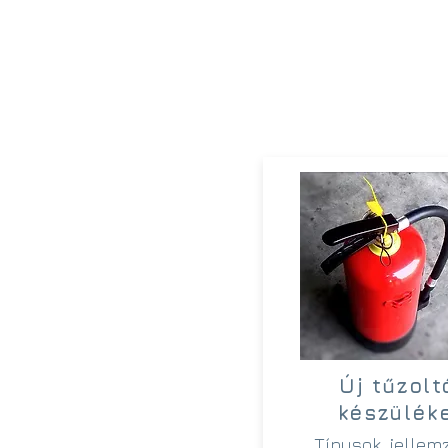
Új tűzolt
készülék
Típusok, jellem