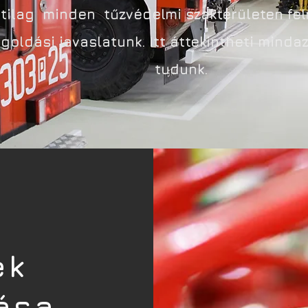
tilag minden tűzvédelmi szakterületen fel
oldási javaslatunk. Itt áttekintheti mindaz
tudunk.
ek
ása