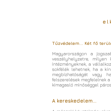
el
Tűzvédelem... Két fő terü
Magyarországon a jogszab
veszélyhelyzetre, milyen 
intézményeknek, a vállalko
sokfélék lehetnek, ha a kín
megbízhatóságát vagy ha
felszerelések megfelelnek 
kimagasló minőséggel páros
A kereskedelem...