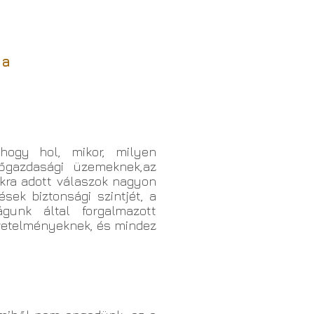
ia
hogy hol, mikor, milyen
zőgazdasági üzemeknek,az
kra adott válaszok nagyon
sek biztonsági szintjét, a
gunk által forgalmazott
övetelményeknek, és mindez