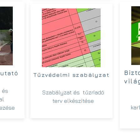
Bizt
utató
Tűzvédelmi szabályzat
vilá
- és
Szabályzat és tűzriadó
al
terv elkészítése
kar
vezése