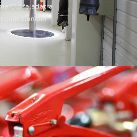
merülő feladatra
t amit ajánlani