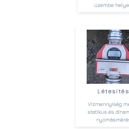
üzembe helye
Létesíté
Vízmennyiség mé
statikus és dina
nyomásméré