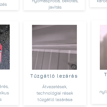
nyomáspróba, bekötés,
karba
zés
javítás
T
s
Tűzgátló lezárás
rés,
Átvezetések,
nyi
mikus
technológiai rések
s
tűzgátló lezárása