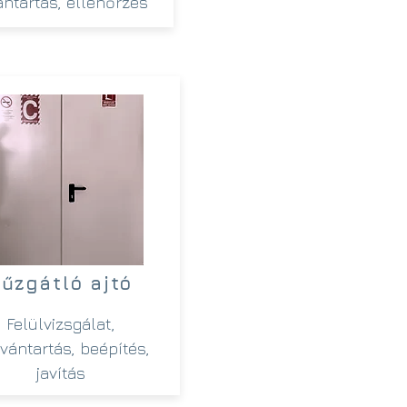
ntartás, ellenőrzés
űzgátló ajtó
Felülvizsgálat,
lvántartás, beépítés,
javítás