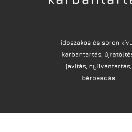
időszakos és soron kívü
karbantartás, újratölté
javítás, nyilvántartás,
bérbeadás