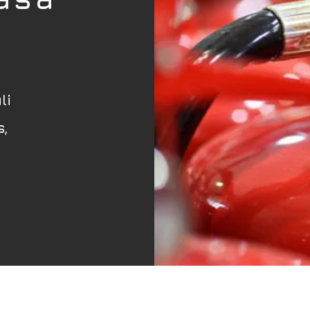
li
s,