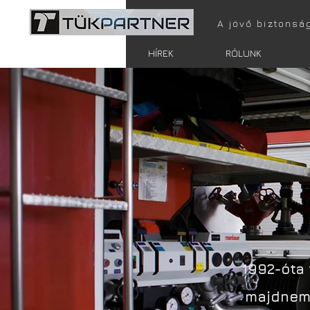
A jövő biztonsá
FŐOLDAL
HÍREK
RÓLUNK
1992-óta 
majdnem 