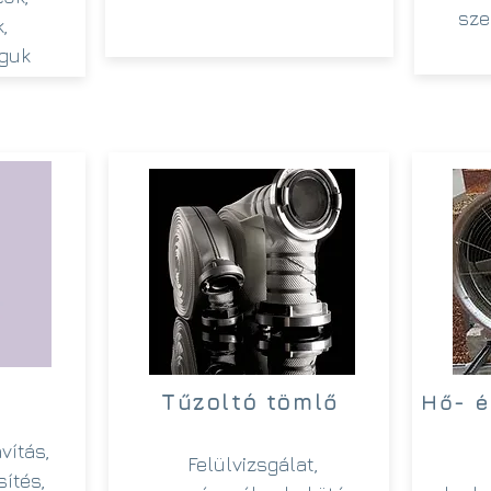
sze
,
guk
Tűzoltó tömlő
Hő- é
avítás,
Felülvizsgálat,
sítés,