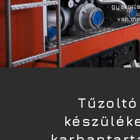
gyakorla
van meg
Tűzoltó
készülék
karbantart