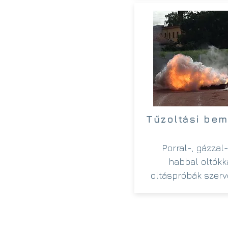
Tűzoltási bem
Porral-, gázzal
habbal oltókk
oltáspróbák szer