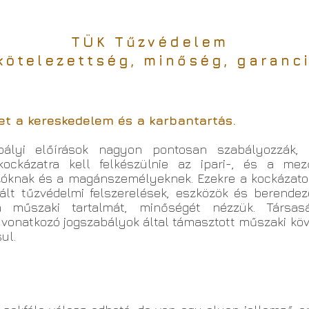
TÜK Tűzvédelem
kötelezettség, minőség, garanc
let a kereskedelem és a karbantartás.
ályi előírások nagyon pontosan szabályozzák, 
kockázatra kell felkészülnie az ipari-, és a me
zóknak és a magánszemélyeknek. Ezekre a kockázato
ált tűzvédelmi felszerelések, eszközök és berendezé
 műszaki tartalmát, minőségét nézzük. Társasá
a vonatkozó jogszabályok által támasztott műszaki k
ul.