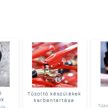
ó
Tűzoltó készülékek
ek
karbantartása
Tűzv
zők,