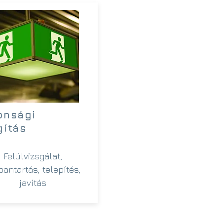
onsági
gítás
Felülvizsgálat,
bantartás, telepítés,
javítás