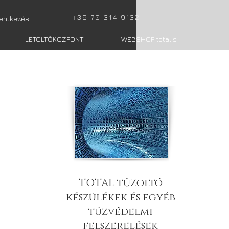
+
36 70 314 9132
lentkezés
LETÖLTŐKÖZPONT
WEBSHOP totalis
TOTAL tűzoltó
készülékek és egyéb
tűzvédelmi
felszerelések