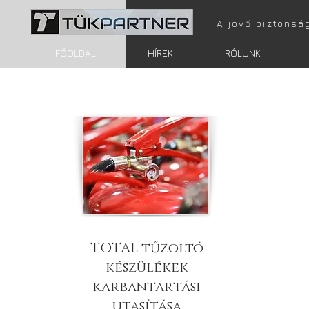
A jövő biztonsá
FŐOLDAL
HÍREK
RÓLUNK
TOTAL tűzoltó
készülékek
karbantartási
utasítása