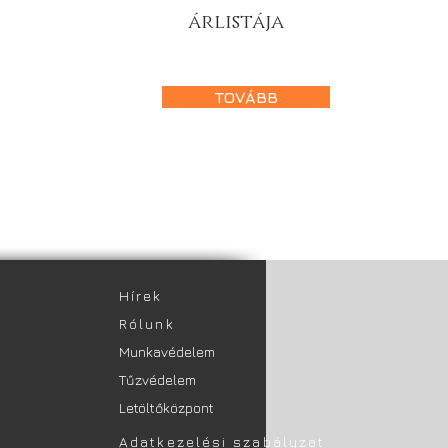
árlistája
TOVÁBB
​Hírek
Rólunk
Munkavédelem
Tűzvédelem
Letöltőközpont
Adatkezelési szabályzat