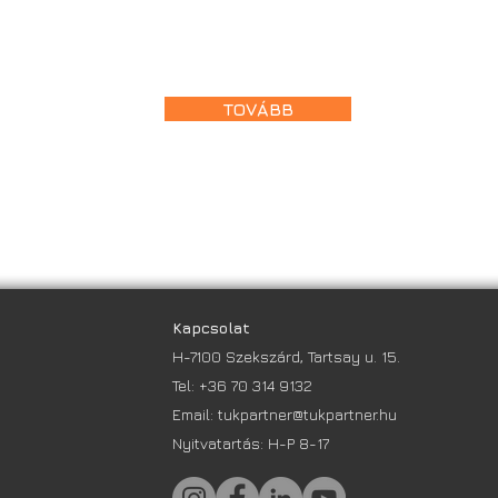
TOVÁBB
Kapcsolat
H-7100 Szekszárd, Tartsay u. 15.
Tel:
+36 70 314 9132
Email:
tukpartner@tukpartner.hu
Nyitvatartás: H-P 8-17