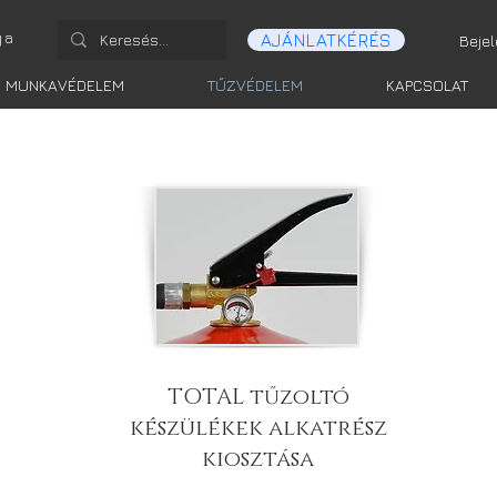
ga
AJÁNLATKÉRÉS
Beje
MUNKAVÉDELEM
TŰZVÉDELEM
KAPCSOLAT
TOTAL tűzoltó
készülékek alkatrész
kiosztása