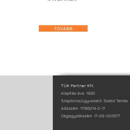
TOVÁBB
TÜK Partner Kft.
Alapítás éve: 1992
Tulajdonos/ügyvezető: Szabó Tamás
Adószám: 11786214-2-17
Cégjegyzékszám: 17-09-003577