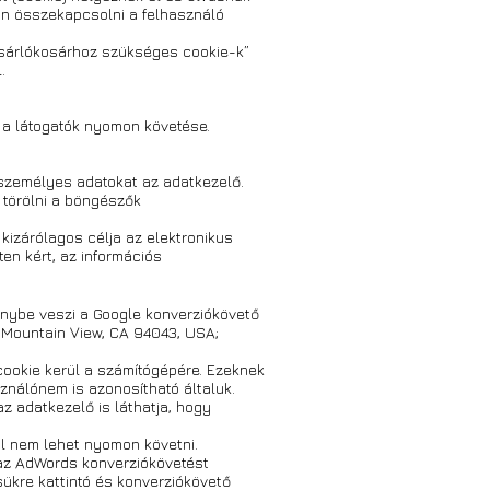
an összekapcsolni a felhasználó
ásárlókosárhoz szükséges cookie-k”
.
s a látogatók nyomon követése.
személyes adatokat az adatkezelő.
 törölni a böngészők
kizárólagos célja az elektronikus
ten kért, az információs
énybe veszi a Google konverziókövető
 Mountain View, CA 94043, USA;
cookie kerül a számítógépére. Ezeknek
ználónem is azonosítható általuk.
z adatkezelő is láthatja, hogy
l nem lehet nyomon követni.
 az AdWords konverziókövetést
sükre kattintó és konverziókövető