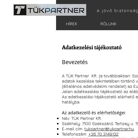
A jövő biztonsá
FŐOLDAL
HÍREK
RÓLUNK
Adatkezelési tájékoztató
Bevezetés
A TÜK Partner Kft. (a továbbiakban: S
adatok kezelése tekintetében történő 
(általános adatvédelmi rendelet) az Eur
Jelen adatkezelési tájékoztató az alá
Az adatkezelési tájékoztató elérhető 
hatályba.
Az adatkezelő és elérhetőségei
Név: TÜK Partner Kft.
Székhely: 7100 Szekszárd, Tartsay u. 1
E-mail cím:
tukpartner@tukpartner.hu
Telefonszám:
+36 70 3149132