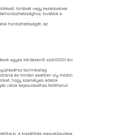
bítését, törlését vagy kezelésének
 adathordozhatósághoz, továbbá a
atok hordozhatóságát, az
tások egyes kérdéseiről szóló2001.évi
nyújtásához technikailag
asztania és minden esetben oly módon
özöket, hogy személyes adatok
éb célok teljesüléséhez feltétlenül
lítja ki. A kiszállítás megvalósulása