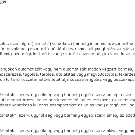
égei
etes személyre („érintett”) vonatkozó bármely információ; azonosítha
nösen valamely azonosító, például név, szám, helymeghatározó adat, 
 szellemi, gazdasági, kulturális vagy szociális azonosságára vonatkozó
ányokon automatizált vagy nem automatizált módon végzett bármely
ndszerezés, tagolás, tárolás, átalakítás vagy megváltoztatás, lekérdez
on történő hozzáférhetővé tétel útján,összehangolás vagy összekapcsol
közhatalmi szerv, ügynökség vagy bármely egyéb szerv, amely a szemé
tt meghatározza; ha az adatkezelés céljait és eszközeit az uniós va
lésére vonatkozó különös szempontokat az uniós vagy a tagállami jog
közhatalmi szerv, ügynökség vagy bármely egyéb szerv, amely az ad
özhatalmi szerv, ügynökség vagy bármely egyéb szerv, akivel vagy ame