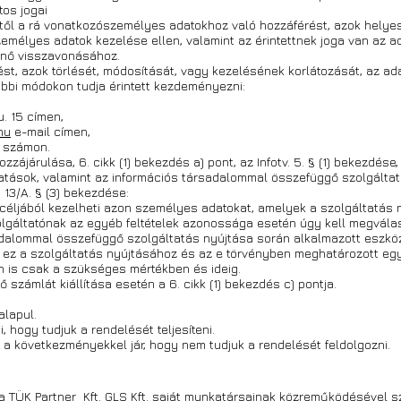
tos jogai
őtől a rá vonatkozószemélyes adatokhoz való hozzáférést, azok helyes
 személyes adatok kezelése ellen, valamint az érintettnek joga van az
énő visszavonásához.
t, azok törlését, módosítását, vagy kezelésének korlátozását, az ad
lábbi módokon tudja érintett kezdeményezni:
u. 15 címen,
hu
e-mail címen,
számon.
zzájárulása, 6. cikk (1) bekezdés a) pont, az Infotv. 5. § (1) bekezdése,
tatások, valamint az információs társadalommal összefüggő szolgálta
) 13/A. § (3) bekezdése:
 céljából kezelheti azon személyes adatokat, amelyek a szolgáltatás 
lgáltatónak az egyéb feltételek azonossága esetén úgy kell megvál
sadalommal összefüggő szolgáltatás nyújtása során alkalmazott eszk
a ez a szolgáltatás nyújtásához és az e törvényben meghatározott egy
 is csak a szükséges mértékben és ideig.
 számlát kiállítása esetén a 6. cikk (1) bekezdés c) pontja.
alapul.
hogy tudjuk a rendelését teljesíteni.
a következményekkel jár, hogy nem tudjuk a rendelését feldolgozni.
 TÜK Partner Kft. GLS Kft. saját munkatársainak közreműködésével szál