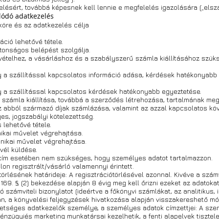
elésért, továbbá képesnek kell lennie e megfelelés igazolására („elsz
ódó adatkezelés
köre és az adatkezelés célja
áció lehetővé tétele.
ztonságos belépést szolgálja.
vételhez, a vásárláshoz és a szabályszerű számla kiállításához szük
y a szállítással kapcsolatos információ adása, kérdések hatékonyabb
y a szállítással kapcsolatos kérdések hatékonyabb egyeztetése.
számla kiállítása, továbbá a szerződés létrehozása, tartalmának me
az abból származó díjak számlázása, valamint az azzal kapcsolatos kö
s, jogszabályi kötelezettség.
 lehetővé tétele.
nikai művelet végrehajtása.
hnikai művelet végrehajtása.
evél küldése.
 cím esetében nem szükséges, hogy személyes adatot tartalmazzon.
on regisztrált/vásárló valamennyi érintett.
örlésének határideje: A regisztrációtörlésével azonnal. Kivéve a számv
 169. § (2) bekezdése alapján 8 évig meg kell őrizni ezeket az adatokat
számviteli bizonylatot (ideértve a főkönyvi számlákat, az analitikus, i
an, a könyvelési feljegyzések hivatkozása alapján visszakereshető mó
etséges adatkezelők személye, a személyes adatok címzettjei: A sze
, pénzügyiés marketing munkatársai kezelhetik, a fenti alapelvek tisztel