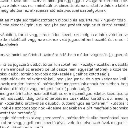
. Azon közhatalmi szervek, amelyek egy egyedi vizsgálat keretében az
s adatokhoz, nem minősülnek címzettnek; az említett adatok e közhata
ak megfelelően az alkalmazandó adatvédelmi szabályoknak;
ét és megfelelő tájékoztatáson alapuló és egyértelmű kinyilvánítása, 
ző cselekedet útján jelzi, hogy beleegyezését adja az őt érintő szemé
ovábbított, tárolt vagy más módon kezelt személyes adatok véletlen 
latlan közlését vagy az azokhoz való jogosulatlan hozzáférést eredm
tkozóelvek
n, valamint az érintett számára átlátható módon végezzük („jogszerű
lmű és jogszerű célból történik, azokat nem kezeljük ezekkel a célo
n nem minősül az eredeti céllal össze nem egyeztethetőnek a közérde
tikai célból történő további adatkezelés („célhoz kötöttség”);
egfelelőek és relevánsak kell, hogy legyenek, és a szükségesre kell 
szek; minden ésszerű intézkedést megteszünk annak érdekében, hogy
alanul töröljük vagy helyesbítsük („pontosság”);
amely az érintettek azonosítását csak a személyes adatok kezelése c
nél hosszabb ideig történő tárolására csak akkor kerülhet sor, amen
n közérdekű archiválás céljából, tudományos és történelmi kutatási cé
ogainak és szabadságainak védelme érdekében előírt megfelelő technik
zott tárolhatóság”);
egfelelő technikai vagy szervezési intézkedések alkalmazásával biz
sulatlan vagy jogellenes kezelésével, véletlen elvesztésével, megse
tás és bizalmas jelleg”).