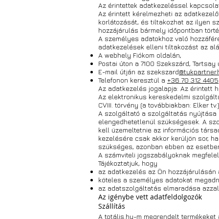
Az érintettek adatkezeléssel kapcsola
Az érintett kérelmezheti az adatkezel
korlátozását, és tiltakozhat az ilyen
hozzájárulás bármely időpontban tört
A személyes adatokhoz való hozzáférés
adatkezelések elleni tiltakozást az a
A webhely Fiókom oldalán,
Postai úton a 7100 Szekszárd, Tartsay 
E-mail útján az szekszard
@tukpartner.
Telefonon keresztül a
+36 70 312 4405
Az adatkezelés jogalapja: Az érintett ho
Az elektronikus kereskedelmi szolgál
CVIII. törvény (a továbbiakban: Elker tv.
A szolgáltató a szolgáltatás nyújtása
elengedhetetlenül szükségesek. A szo
kell üzemeltetnie az információs tár
kezelésére csak akkor kerüljön sor, h
szükséges, azonban ebben az esetben
A számviteli jogszabályoknak megfelelő
Tájékoztatjuk, hogy
az adatkezelés az Ön hozzájárulásán 
köteles a személyes adatokat megadni, 
az adatszolgáltatás elmaradása azzal 
Az igénybe vett adatfeldolgozók
Szállítás
A totális.hu-m megrendelt termékeket a