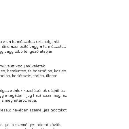
tó az a természetes személy, aki
online azonosító vagy a természetes
 egy vagy több tényező alapján
 művelet vagy műveletek
és, betekintés, felhasználás, közlés
ás, korlátozás, törlés, illetve
lyes adatok kezelésének céljait és
gy a tagállami jog határozza meg, az
 is meghatározhatja;
atkezelő nevében személyes adatokat
llyel a személyes adatot közlik,