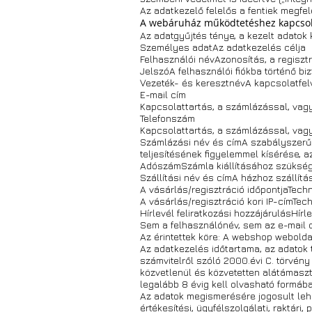
Az adatkezelő felelős a fentiek megfel
A webáruház működtetéshez kapcsol
Az adatgyűjtés ténye, a kezelt adatok 
Személyes adatAz adatkezelés célja
Felhasználói névAzonosítás, a regisztr
JelszóA felhasználói fiókba történő bi
Vezeték- és keresztnévA kapcsolatfel
E-mail cím
Kapcsolattartás, a számlázással, vag
Telefonszám
Kapcsolattartás, a számlázással, vag
Számlázási név és címA szabályszerű 
teljesítésének figyelemmel kísérése, 
AdószámSzámla kiállításához szüksége
Szállítási név és címA házhoz szállítás
A vásárlás/regisztráció időpontjaTech
A vásárlás/regisztráció kori IP-címTec
Hírlevél feliratkozási hozzájárulásHírl
Sem a felhasználónév, sem az e-mail
Az érintettek köre: A webshop weboldal
Az adatkezelés időtartama, az adatok t
számvitelről szóló 2000.évi C. törvény
közvetlenül és közvetetten alátámasztó 
legalább 8 évig kell olvasható formáb
Az adatok megismerésére jogosult leh
értékesítési, ügyfélszolgálati, raktári