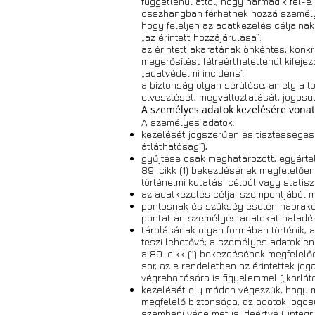
függetlenül attól, hogy harmadik fél-e
összhangban férhetnek hozzá személye
hogy feleljen az adatkezelés céljain
„az érintett hozzájárulása”:
az érintett akaratának önkéntes, konkr
megerősítést félreérthetetlenül kifeje
„adatvédelmi incidens”:
a biztonság olyan sérülése, amely a t
elvesztését, megváltoztatását, jogosu
A személyes adatok kezelésére vona
A személyes adatok:
kezelését jogszerűen és tisztességese
átláthatóság”);
gyűjtése csak meghatározott, egyérte
89. cikk (1) bekezdésének megfelelőe
történelmi kutatási célból vagy statisz
az adatkezelés céljai szempontjából m
pontosnak és szükség esetén napraké
pontatlan személyes adatokat haladékt
tárolásának olyan formában történik, 
teszi lehetővé; a személyes adatok en
a 89. cikk (1) bekezdésének megfelelőe
sor, az e rendeletben az érintettek j
végrehajtására is figyelemmel („korláto
kezelését oly módon végezzük, hogy m
megfelelő biztonsága, az adatok jogo
szembeni védelmet is ideértve („integri