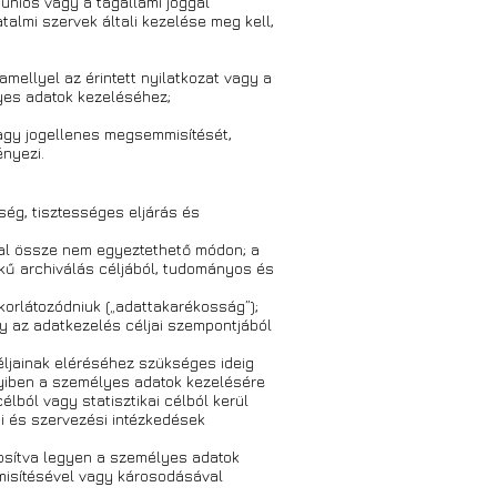
 uniós vagy a tagállami joggal
lmi szervek általi kezelése meg kell,
amellyel az érintett nyilatkozat vagy a
lyes adatok kezeléséhez;
vagy jogellenes megsemmisítését,
ényezi.
ség, tisztességes eljárás és
kkal össze nem egyeztethető módon; a
kű archiválás céljából, tudományos és
korlátozódniuk („adattakarékosság”);
 az adatkezelés céljai szempontjából
éljainak eléréséhez szükséges ideig
nyiben a személyes adatok kezelésére
lból vagy statisztikai célból kerül
ai és szervezési intézkedések
tosítva legyen a személyes adatok
mmisítésével vagy károsodásával