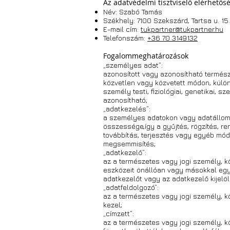
Az adatvédelmi tisztviselő elérhetős
Név: Szabó Tamás
Székhely: 7100 Szekszárd, Tartsa u. 15.
E-mail cím:
tukpartner@tukpartner.hu
Telefonszám:
+36 70 3149132
Fogalommeghatározások
„személyes adat”:
azonosított vagy azonosítható termész
közvetlen vagy közvetett módon, külö
személy testi, fiziológiai, genetikai,
azonosítható;
„adatkezelés”:
a személyes adatokon vagy adatállom
összessége,így a gyűjtés, rögzítés, re
továbbítás, terjesztés vagy egyéb mód
megsemmisítés;
„adatkezelő”:
az a természetes vagy jogi személy, 
eszközeit önállóan vagy másokkal együ
adatkezelőt vagy az adatkezelő kijelö
„adatfeldolgozó”:
az a természetes vagy jogi személy, 
kezel;
„címzett”:
az a természetes vagy jogi személy, k