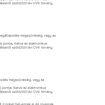
eiről szóló2001.évi CVIII. törvény
i megállapodás megszűnéséig, vagy az
) pontja, illetve az elektronikus
eiről szóló2001.évi CVIII. törvény
lapodás megszűnéséig, vagy az
 pontja, illetve az elektronikus
eiről szóló2001.évi CVIII. törvény
t (cookie) helyeznek el és olvasnak