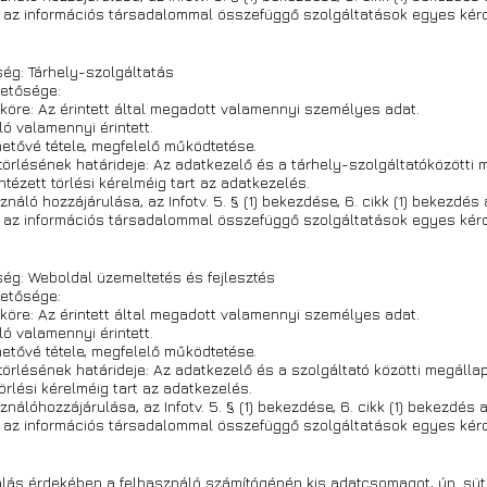
 az információs társadalommal összefüggő szolgáltatások egyes kérdés
ség: Tárhely-szolgáltatás
etősége:
 köre: Az érintett által megadott valamennyi személyes adat.
ló valamennyi érintett.
hetővé tétele, megfelelő működtetése.
törlésének határideje: Az adatkezelő és a tárhely-szolgáltatóközött
intézett törlési kérelméig tart az adatkezelés.
náló hozzájárulása, az Infotv. 5. § (1) bekezdése, 6. cikk (1) bekezdés a
 az információs társadalommal összefüggő szolgáltatások egyes kérdés
ség: Weboldal üzemeltetés és fejlesztés
etősége:
 köre: Az érintett által megadott valamennyi személyes adat.
ló valamennyi érintett.
hetővé tétele, megfelelő működtetése.
törlésének határideje: Az adatkezelő és a szolgáltató közötti megál
törlési kérelméig tart az adatkezelés.
nálóhozzájárulása, az Infotv. 5. § (1) bekezdése, 6. cikk (1) bekezdés a)
 az információs társadalommal összefüggő szolgáltatások egyes kérdés
gálás érdekében a felhasználó számítógépén kis adatcsomagot, ún. süti