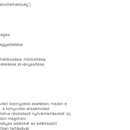
ámoltathatóság”).
séges.
 egyeztetése.
ghatározása, módosítása,
vetelések érvényesítése.
iteli bizonylatok esetében, hiszen a
. A könyvviteli elszámolást
lletve részletező nyilvántartásokat is),
don megőrizni.
mélyes adatokat az adatkezelő
etben tartásával.