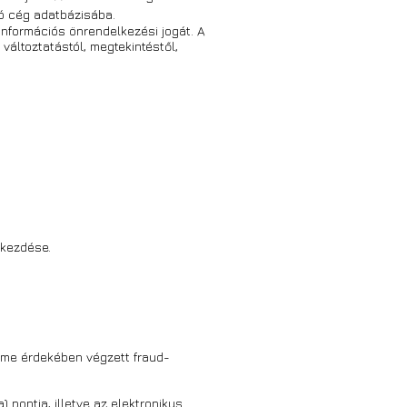
zó cég adatbázisába.
információs önrendelkezési jogát. A
változtatástól, megtekintéstől,
bekezdése.
elme érdekében végzett fraud-
) pontja, illetve az elektronikus