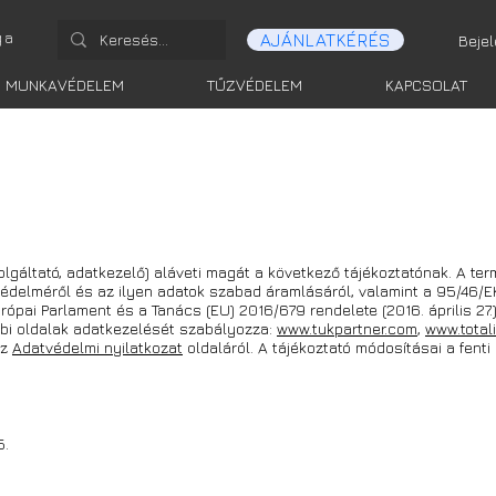
ga
AJÁNLATKÉRÉS
Beje
MUNKAVÉDELEM
TŰZVÉDELEM
KAPCSOLAT
zolgáltató, adatkezelő) aláveti magát a következő tájékoztatónak. A 
védelméről és az ilyen adatok szabad áramlásáról, valamint a 95/46/E
ópai Parlament és a Tanács (EU) 2016/679 rendelete (2016. április 27.)
bbi oldalak adatkezelését szabályozza:
www.tukpartner.com
,
www.total
az
Adatvédelmi nyilatkozat
oldaláról. A tájékoztató módosításai a fenti
5.