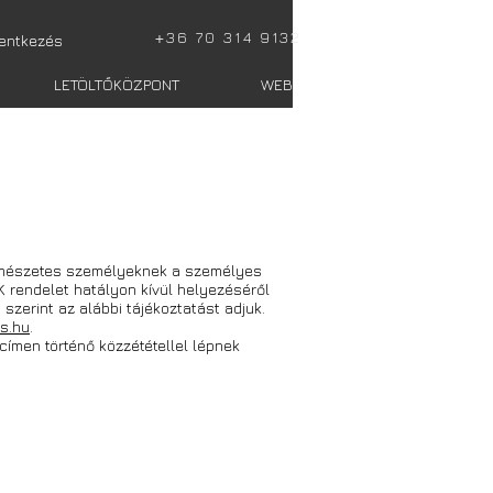
+
36 70 314 9132
lentkezés
LETÖLTŐKÖZPONT
WEBSHOP totalis
természetes személyeknek a személyes
K rendelet hatályon kívül helyezéséről
 szerint az alábbi tájékoztatást adjuk.
is.hu
.
 címen történő közzététellel lépnek