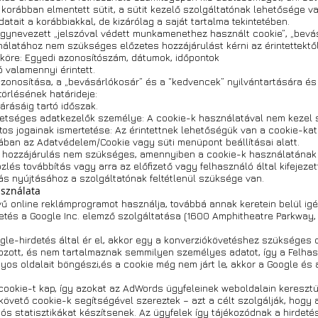
korábban elmentett sütit, a sütit kezelő szolgáltatónak lehetősége v
atait a korábbiakkal, de kizárólag a saját tartalma tekintetében.
gynevezett „jelszóval védett munkamenethez használt cookie”, „bev
nálatához nem szükséges előzetes hozzájárulást kérni az érintettektől
 köre: Egyedi azonosítószám, dátumok, időpontok
ó valamennyi érintett.
azonosítása, a „bevásárlókosár” és a “kedvencek” nyilvántartására é
törlésének határideje:
rásáig tartó időszak.
etséges adatkezelők személye: A cookie-k használatával nem kezel 
tos jogainak ismertetése: Az érintettnek lehetőségük van a cookie-kat
ában az Adatvédelem/Cookie vagy süti menüpont beállításai alatt.
ől hozzájárulás nem szükséges, amennyiben a cookie-k használatának 
zlés továbbítás vagy arra az előfizető vagy felhasználó által kifejezet
s nyújtásához a szolgáltatónak feltétlenül szüksége van.
sználata
ű online reklámprogramot használja, továbbá annak keretein belül ig
vetés a Google Inc. elemző szolgáltatása (1600 Amphitheatre Parkway,
le-hirdetés által ér el, akkor egy a konverziókövetéshez szükséges 
ozott, és nem tartalmaznak semmilyen személyes adatot, így a Felhas
os oldalait böngészi,és a cookie még nem járt le, akkor a Google és a
ookie-t kap, így azokat az AdWords ügyfeleinek weboldalain keresztü
követő cookie-k segítségével szereztek – azt a célt szolgálják, hogy
ós statisztikákat készítsenek. Az ügyfelek így tájékozódnak a hirdeté