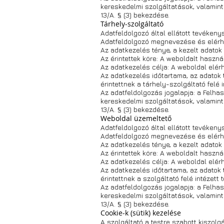
kereskedelmi szolgáltatások, valamint
13/A. § (3) bekezdése.
Tárhely-szolgáltató
Adatfeldolgozó által ellátott tevékeny
Adatfeldolgozó megnevezése és elérh
Az adatkezelés ténye, a kezelt adatok
Az érintettek köre: A weboldalt haszná
Az adatkezelés célja: A weboldal elér
Az adatkezelés időtartama, az adatok 
érintettnek a tárhely-szolgáltató felé 
Az adatfeldolgozás jogalapja: a Felhasz
kereskedelmi szolgáltatások, valamint
13/A. § (3) bekezdése.
Weboldal üzemeltető
Adatfeldolgozó által ellátott tevékeny
Adatfeldolgozó megnevezése és elérh
Az adatkezelés ténye, a kezelt adatok
Az érintettek köre: A weboldalt haszná
Az adatkezelés célja: A weboldal elér
Az adatkezelés időtartama, az adatok 
érintettnek a szolgáltató felé intézett 
Az adatfeldolgozás jogalapja: a Felhasz
kereskedelmi szolgáltatások, valamint
13/A. § (3) bekezdése.
Cookie-k (sütik) kezelése
A szolgáltató a testre szabott kiszol