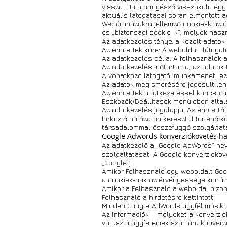
vissza. Ha a böngésző visszaküld egy 
aktuális látogatásai során elmentett ad
Webáruházakra jellemző cookie-k az ú
és „biztonsági cookie-k”, melyek hasz
Az adatkezelés ténye, a kezelt adatok
Az érintettek köre: A weboldalt látogat
Az adatkezelés célja: A felhasználók 
Az adatkezelés időtartama, az adatok 
A vonatkozó látogatói munkamenet lezá
Az adatok megismerésére jogosult leh
Az érintettek adatkezeléssel kapcsola
Eszközök/Beállítások menüjében által
Az adatkezelés jogalapja: Az érintett
hírközlő hálózaton keresztül történő kö
társadalommal összefüggő szolgáltatá
Google Adwords konverziókövetés ha
Az adatkezelő a „Google AdWords” nev
szolgáltatását. A Google konverziókö
„Google“).
Amikor Felhasználó egy weboldalt Goog
a cookiek-nak az érvényessége korlát
Amikor a Felhasználó a weboldal bizony
Felhasználó a hirdetésre kattintott.
Minden Google AdWords ügyfél másik c
Az információk – melyeket a konverzió
választó ügyfeleinek számára konverzi