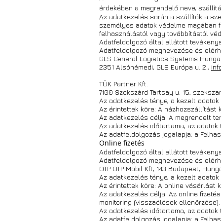
érdekében a megrendelő neve, szállítá
Az adatkezelés során a szállítók a sze
személyes adatok védelme magában fogl
felhasználástól vagy továbbítástól véd
Adatfeldolgozó által ellátott tevékeny
Adatfeldolgozó megnevezése és elérh
GLS General Logistics Systems Hungar
2351 Alsónémedi, GLS Európa u. 2.,
in
TÜK Partner Kft.
7100 Szekszárd Tartsay u. 15, szeksza
Az adatkezelés ténye, a kezelt adatok k
Az érintettek köre: A házhozszállítást 
Az adatkezelés célja: A megrendelt te
Az adatkezelés időtartama, az adatok t
Az adatfeldolgozás jogalapja: a Felhasz
Online fizetés
Adatfeldolgozó által ellátott tevékenys
Adatfeldolgozó megnevezése és elérh
OTP OTP Mobil Kft, 143 Budapest, Hungár
Az adatkezelés ténye, a kezelt adatok k
Az érintettek köre: A online vásárlást 
Az adatkezelés célja: Az online fizet
monitoring (visszaélések ellenőrzése).
Az adatkezelés időtartama, az adatok tö
Az adatfeldolgozás jogalapja: a Felhasz