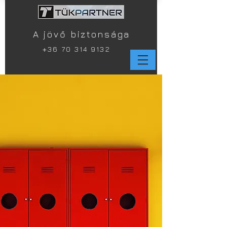
A jövő biztonsága
+
36 70 314 9132