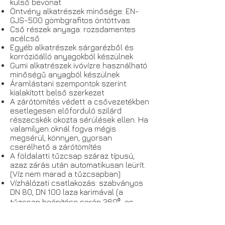
külső bevonat
Öntvény alkatrészek minősége: EN-
GJS-500 gömbgrafitos öntöttvas
Cső részek anyaga: rozsdamentes
acélcső
Egyéb alkatrészek sárgarézből és
korrózióálló anyagokból készülnek
Gumi alkatrészek ivóvízre használható
minőségű anyagból készülnek
Áramlástani szempontok szerint
kialakított belső szerkezet
A zárótömítés védett a csővezetékben
esetlegesen előforduló szilárd
részecskék okozta sérülések ellen. Ha
valamilyen oknál fogva mégis
megsérül, könnyen, gyorsan
cserélhető a zárótömítés
A földalatti tűzcsap száraz típusú,
azaz zárás után automatikusan leürít.
(Víz nem marad a tűzcsapban)
Vízhálózati csatlakozás: szabványos
DN 80, DN 100 laza karimával (a
tűzcsap beépítése során 360⁰-os
szögben pozícionálható)