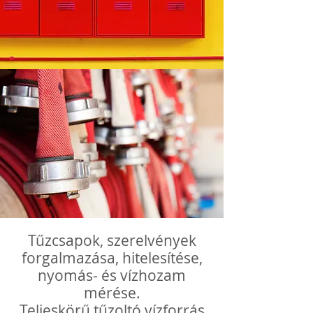
Tűzcsapok, szerelvények
forgalmazása, hitelesítése,
nyomás- és vízhozam
mérése.
Teljeskörű tűzoltó vízforrás