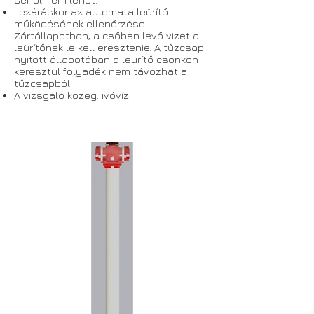
Lezáráskor az automata leürítő
működésének ellenőrzése.
Zárt
állapotban, a csőben levő vizet a
leürítőnek le kell eresztenie. A tűzcsap
nyitott állapotában a leürítő csonkon
keresztül folyadék nem távozhat a
tűzcsapból.
A vizsgáló közeg: ivóvíz