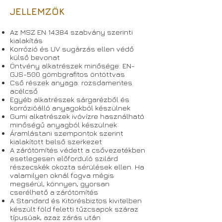
JELLEMZÖK
Az MSZ EN 14384 szabvány szerinti
kialakítás
Korrózió és UV sugárzás ellen védő
külső bevonat
Öntvény alkatrészek minősége: EN-
GJS-500 gömbgrafitos öntöttvas
Cső részek anyaga: rozsdamentes
acélcső
Egyéb alkatrészek sárgarézből és
korrózióálló anyagokból készülnek
Gumi alkatrészek ivóvízre használható
minőségű anyagból készülnek
Áramlástani szempontok szerint
kialakított belső szerkezet
A zárótömítés védett a csővezetékben
esetlegesen előforduló szilárd
részecskék okozta sérülések ellen. Ha
valamilyen oknál fogva mégis
megsérül, könnyen, gyorsan
cserélhető a zárótömítés
A Standard és Kitörésbiztos kivitelben
készült föld feletti tűzcsapok száraz
típusúak, azaz zárás után