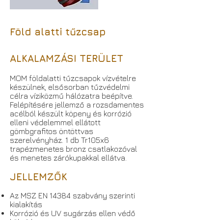
Föld alatti tűzcsap
ALKALAMZÁSI TERÜLET
MOM földalatti tűzcsapok vízvételre
készülnek, elsősorban tűzvédelmi
célra víziközmű hálózatra beépítve.
Felépítésére jellemző a rozsdamentes
acélból készült köpeny és korrózió
elleni védelemmel ellátott
gömbgrafitos öntöttvas
szerelvényház. 1 db Tr105x6
trapézmenetes bronz csatlakozóval
és menetes zárókupakkal ellátva.
JELLEMZŐK
Az MSZ EN 14384 szabvány szerinti
kialakítás
Korrózió és UV sugárzás ellen védő