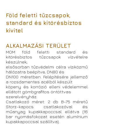
Föld feletti tűzcsapok,
standard és kitörésbiztos
kivitel
ALKALMAZÁSI TERÜLET
MOM föld feletti standard és
kitörésbiztos tűzcsapok vízvételre
készülnek,
elsősorban tűzvédelmi célra víziközmű
hálózatra beépítve, DN80 és
DN100 méretben. Felépítésére jellemző
a rozsdamentes acélból készült
köpeny és korrózió elleni védelemmel
ellátott gömbgrafitos öntöttvas
szerelvényház.
Csatlakozó méret: 2 db B-75 méretű
Storz-kapocs csatlakozóval és
műanyag
kupakkapoccsal ellátva (16
bar nyomásfokozat esetén alumínium
kupakkapoccsal szállítva).