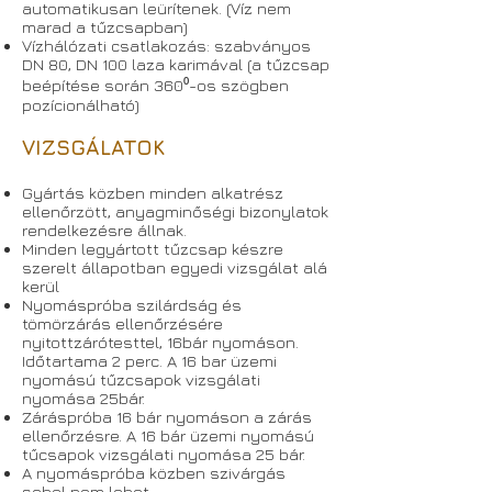
automatikusan leürítenek. (Víz nem
marad a tűzcsapban)
Vízhálózati csatlakozás: szabványos
DN 80, DN 100 laza karimával (a tűzcsap
beépítése során 360⁰-os szögben
pozícionálható)
VIZSGÁLATOK
Gyártás közben minden alkatrész
ellenőrzött, anyagminőségi bizonylatok
rendelkezésre állnak.
Minden legyártott tűzcsap készre
szerelt állapotban egyedi vizsgálat alá
kerül
Nyomáspróba szilárdság és
tömörzárás ellenőrzésére
nyitott
zárótesttel, 16bár nyomáson.
Időtartama 2 perc. A 16 bar üzemi
nyomású tűzcsapok vizsgálati
nyomása 25bár.
Záráspróba 16 bár nyomáson a zárás
ellenőrzésre. A 16 bár üzemi nyomású
tűcsapok vizsgálati nyomása 25 bár.
A nyomáspróba közben szivárgás
sehol nem lehet.