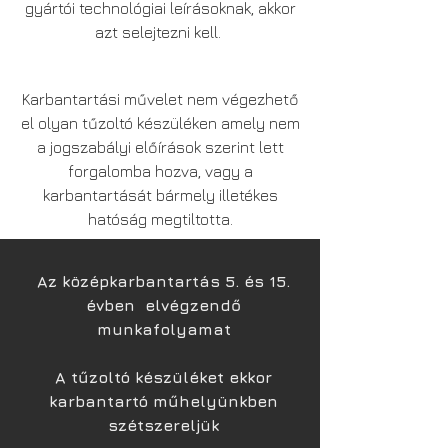
gyártói technológiai leírásoknak, akkor
azt selejtezni kell.
Karbantartási művelet nem végezhető
el olyan tűzoltó készüléken amely nem
a jogszabályi előírások szerint lett
forgalomba hozva, vagy a
karbantartását bármely illetékes
hatóság megtiltotta.
Az középkarbantartás 5. és 15.
évben elvégzendő
munkafolyamat
A tűzoltó készüléket ekkor
karbantartó műhelyünkben
szétszereljük