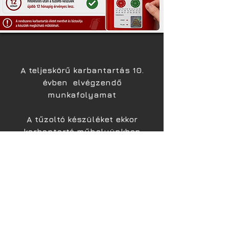
A teljeskörű karbantartás 10.
évben elvégzendő
munkafolyamat
A tűzoltó készüléket ekkor
karbantartó műhelyünkben
szétszereljük
Átvizsgáljuk az oltóanyagot és a
belső alkatrészeket is. A
cserélendő oltóanyagot vagy
alkatrészeket gyári alkatrészre
cseréljük