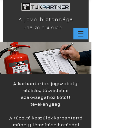
A jövő biztonsága
+
36 70 314 9132
A karbantartás jogszabályi
előírás, tűzvédelmi
szakvizsgához kötött
tevékenység.
A tűzoltó készülék karbantartó
műhely létesítése hatósági