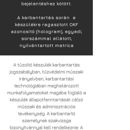
bejelentéshez kötött.
A karbantartás során a
készülékre ragasztott OKF
azonosító (hologram), egyedi,
sorszámmal ellátott,
nyilvántartott matrica
A tűzoltó készülék karbantartás
jogszabályban, tűzvédelmi műszaki
irányelvben, karbantartási
technológiában meghatározott
munkafolyamatokat magába foglaló a
készülék állapotfenntartását célzó
műszaki és adminisztrációs
tevékenység. A karbantartó
személynek szakvizsga
bizonyítvánnyal kell rendelkeznie. A