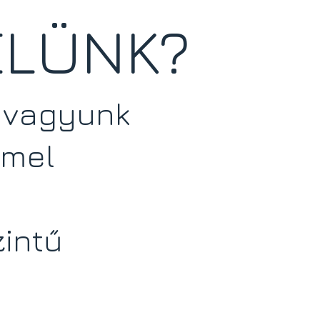
ELÜNK?
k vagyunk
mmel
intű