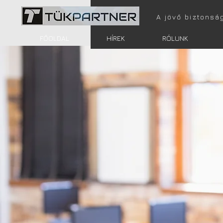
A jövő biztonsá
FŐOLDAL
HÍREK
RÓLUNK