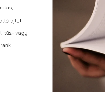
kutas,
tló ajtót,
l, tűz- vagy
ránk!