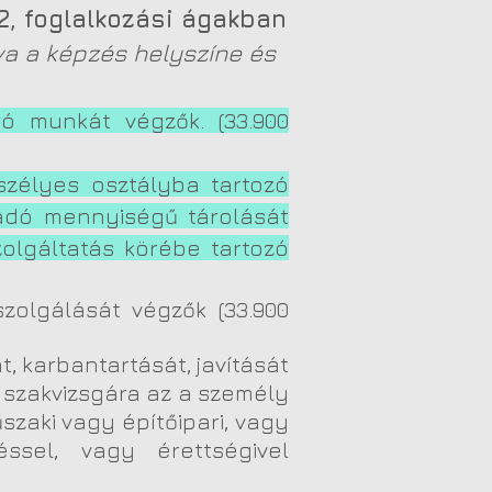
12, foglalkozási ágakban
va a képzés helyszíne és
ró munkát végzők. (33.9
00
szélyes osztályba tartozó
dó mennyiségű tárolását
lgáltatás körébe tartozó
szolgálását végzők (33.900
t, karbantartását, javítását
n szakvizsgára az a személy
zaki vagy építőipari, vagy
éssel, vagy érettségivel