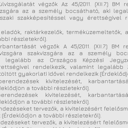
elülvizsgálatát végzők Az 45/2011. (XII.7.) B
izsgára az a személy bocsátható, aki leg
aki szakképesítéssel vagy érettségivel r
ti eladók, raktárkezelők, terméküzemeltetők
bbi részletekről).
arbantartását végzők A 45/2011. (XII.7.) BM
vizsgára szakvizsgára az a személy bocs
t, legalább az Országos Képzési Jegyz
ettségivel rendelkezik, valamint legalább
tött gyakorlati idővel rendelkezik (Érdeklődjö
erendezések kivitelezését, karbantartását
deklődjön a további részletekről).
rendezések kivitelezését, karbantartását
deklődjön a további részletekről).
endezéseket tervezők, a kivitelezésért felelős
rdeklődjön a további részletekről).
ndezéseket tervezők, a kivitelezésért felelősm