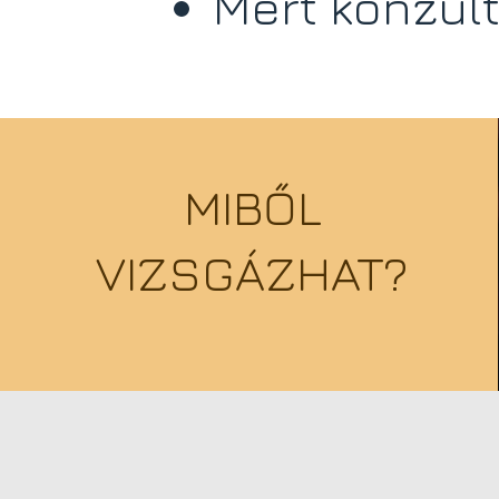
Mert konzult
MIBŐL
VIZSGÁZHAT?