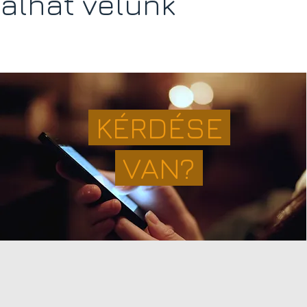
álhat velünk
KÉRDÉSE
VAN?