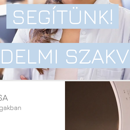
SEGÍTÜNK!
DELMI SZAKV
SA
 ágakban