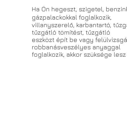
Ha Ön hegeszt, szigetel, benzin
gázpalackokkal foglalkozik,
villanyszerelő, karbantartó, tűzgá
tűzgátló tömítést, tűzgátló
eszközt épít be vagy felülvizsgá
robbanásveszélyes anyaggal
foglalkozik, akkor szüksége lesz 