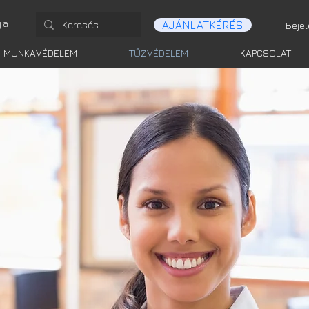
ga
AJÁNLATKÉRÉS
Beje
MUNKAVÉDELEM
TŰZVÉDELEM
KAPCSOLAT