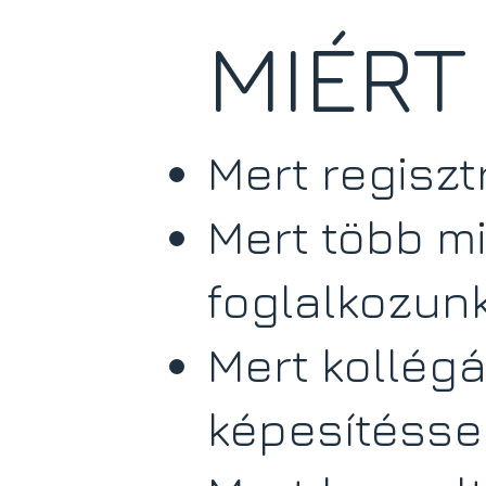
MIÉRT
Mert regisz
Mert több m
foglalkozun
Mert kollég
képesítésse