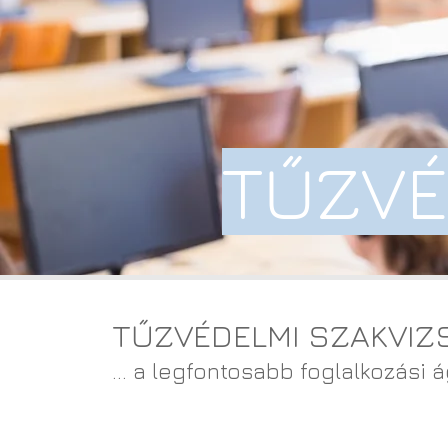
TŰZVÉ
TŰZVÉDELMI SZAKVIZ
... a legfontosabb foglalkozási