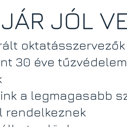
 JÁR JÓL V
trált oktatásszervező
int 30 éve tűzvédele
k
áink a legmagasabb sz
l rendelkeznek