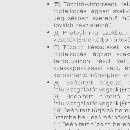
(5) Tűzoltó-vízforrások f
foglalkozási ágban szakv
Jegyzékben szereplő műsz
további részletekről).
(6) Pirotechnikai szakbol
vezetők (Érdeklődjön a tová
(7) Tűzoltó készülékek k
foglalkozási ágban szak
tanfolyamon részt vet
szakképesítéssel vagy ér
karbantartó műhelyben eltöl
(8) Beépített tűzjelző b
felülvizsgálatát végzők (Ér
(9) Beépített tűzoltó be
felülvizsgálatát végzők (Ér
(10) Beépített tűzjelző ber
üzembe helyező mérnökök (É
(11) Beépített tűzoltó bere