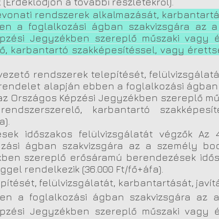
rdeklődjön a további részletekről).
vonati rendszerek alkalmazását, karbantartását
n a foglalkozási ágban szakvizsgára az a
zési Jegyzékben szereplő műszaki vagy ép
ő, karbantartó szakképesítéssel, vagy érettsé
lvezető rendszerek telepítését, felülvizsgálatá
 BM rendelet alapján ebben a foglalkozási ágba
 az Országos Képzési Jegyzékben szereplő mű
endszerszerelő, karbantartó szakképesít
a).
ek időszakos felülvizsgálatát végzők Az 45/
zási ágban szakvizsgára az a személy boc
ben szereplő erősáramú berendezések idősz
gel rendelkezik (36.000 Ft/fő+áfa).
ítését, felülvizsgálatát, karbantartását, javításá
en a foglalkozási ágban szakvizsgára az a
zési Jegyzékben szereplő műszaki vagy ép