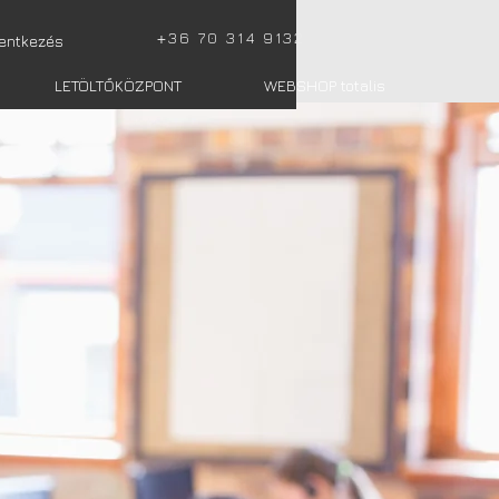
+
36 70 314 9132
lentkezés
LETÖLTŐKÖZPONT
WEBSHOP totalis