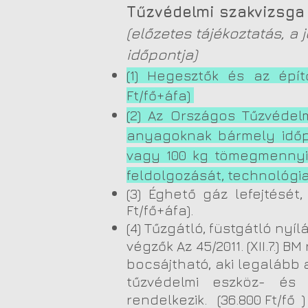
Tűzvédelmi szakvizsga
(előzetes tájékoztatás, 
időpontja)
(1) Hegesztők és az épít
Ft/fő+áfa)
(2) Az Országos Tűzvédel
anyagoknak bármely idő
vagy 100 kg tömegmennyi
feldolgozását, technológia
(3) Éghető gáz lefejt
ését,
Ft/fő+áfa).
(4) Tűzgátló, füstgátló nyí
végzők Az 45/2011. (XII.7.)
bocsájtható, aki legalább
tűzvédelmi eszköz- és r
rendelkezik. (36.800 Ft/fő )