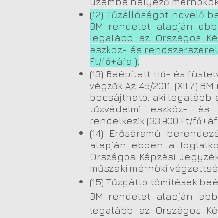
üzembe helyező mérnökök (É
(12) Tűzállóságot növelő be
BM rendelet alapján ebbe
legalább az Országos Kép
eszköz- és rendszerszerel
Ft/fő+áfa ).
(13) Beépített hő- és füste
végzők Az 45/2011. (XII.7.)
bocsájtható, aki legalább
tűzvédelmi eszköz- és r
rendelkezik (33.900 Ft/fő+áf
(14) Erősáramú berendezés
alapján ebben a foglalko
Országos Képzési Jegyzék
műszaki mérnöki végzettség
(15) Tűzgátló tömítések beép
BM rendelet alapján ebb
legalább az Országos Kép