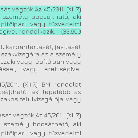
 végzők Az 45/2011. (XII.7.)
 személy bocsájtható, aki
ítőipari, vagy tűzvédelmi
givel rendelkezik. (33.900
t, karbantartását, javítását
n szakvizsgára az a személy
szaki vagy építőipari vagy
éssel, vagy érettségivel
2011. (XII.7.) BM rendelet
sájtható, aki legalább az
akos felülvizsgálója vagy
t végzők Az 45/2011. (XII.7.)
 személy bocsátható, aki
ítőipari, vagy tűzvédelmi