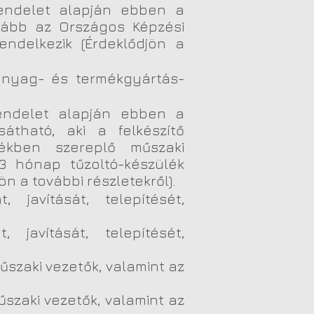
M rendelet alapján ebben a
alább az Országos Képzési
endelkezik (Érdeklődjön a
, anyag- és termékgyártás-
 rendelet alapján ebben a
átható, aki a felkészítő
ékben szereplő műszaki
 3 hónap tűzoltó-készülék
n a további részletekről).
, javítását, telepítését,
, javítását, telepítését,
műszaki vezetők, valamint az
űszaki vezetők, valamint az