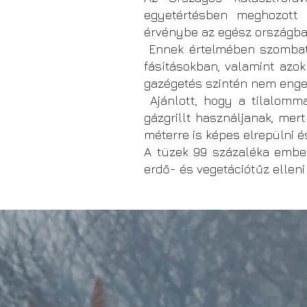
egyetértésben meghozott d
érvénybe az egész országba
Ennek értelmében szombattó
fásításokban, valamint azok
gazégetés szintén nem enge
Ajánlott, hogy a tilalomma
gázgrillt használjanak, mer
méterre is képes elrepülni é
A tüzek 99 százaléka embe
erdő- és vegetációtűz elleni