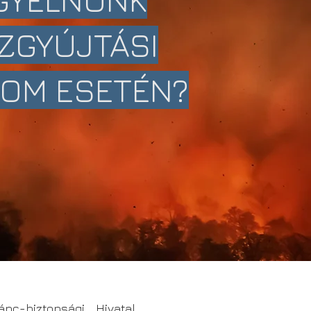
ZGYÚJTÁSI
LOM ESETÉN?
nc-biztonsági Hivatal