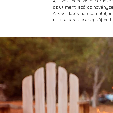
A tüzek megelőzése érdekébe
az út menti száraz növény
A kirándulók ne szemeteljen
nap sugarait összegyűjtve tü