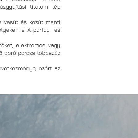
zgyújtási tilalom lép
a vasút és közút menti
lyeken is. A parlag- és
zöket, elektromos vagy
ző apró parázs többszáz
övetkezménye, ezért az