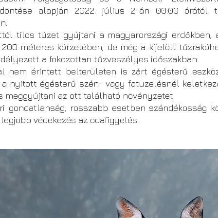
öntése alapján 2022. július 2-án 00:00 órától tű
n.
l tilos tüzet gyújtani a magyarországi erdőkben, 
 200 méteres körzetében, de még a kijelölt tűzrakóhe
délyezett a fokozottan tűzveszélyes időszakban.
l nem érintett belterületen is zárt égésterű eszkö
t a nyitott égésterű szén- vagy fatüzelésnél keletke
s meggyújtani az ott található növényzetet.
ri gondatlanság, rosszabb esetben szándékosság k
 legjobb védekezés az odafigyelés.