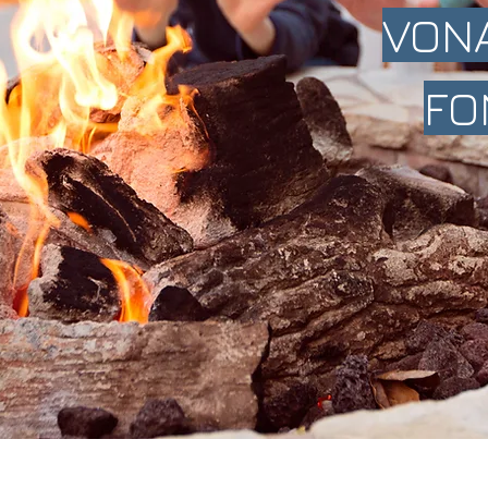
VONA
FO