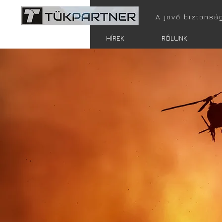
A jövő biztonsá
FŐOLDAL
HÍREK
RÓLUNK