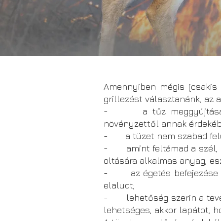
Amennyiben mégis (csakis b
grillezést választanánk, az 
- a tűz meggyújtása előt
növényzettől annak érdekébe
- a tüzet nem szabad felüg
- amint feltámad a szél, a 
oltására alkalmas anyag, es
- az égetés befejezése utá
elaludt;
- lehetőség szerin a tevék
lehetséges, akkor lapátot, h