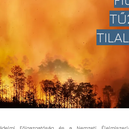
TŰ
TILA
édelmi Főigazgatóság és a Nemzeti Élelmiszerlá