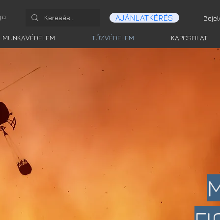
ga
AJÁNLATKÉRÉS
Beje
MUNKAVÉDELEM
TŰZVÉDELEM
KAPCSOLAT
M
F