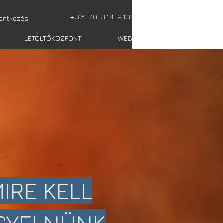
+
36 70 314 9132
lentkezés
LETÖLTŐKÖZPONT
WEBSHOP totalis
IRE KELL
IGYELNÜNK