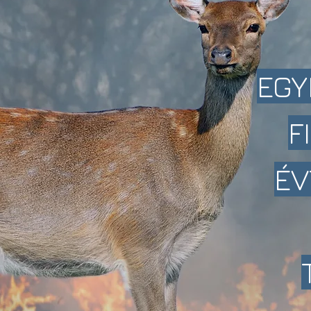
EGY
F
ÉV