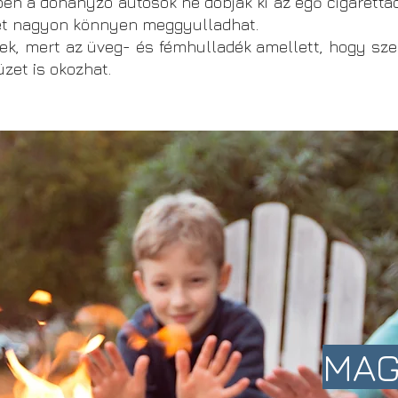
n a dohányzó autósok ne dobják ki az égő cigarettac
zet nagyon könnyen meggyulladhat.
ek, mert az üveg- és fémhulladék amellett, hogy sze
zet is okozhat.
MAG