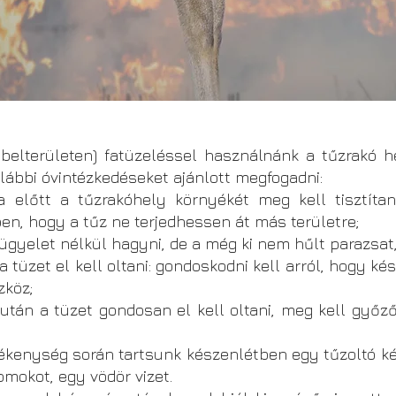
elterületen) fatüzeléssel használnánk a tűzrakó h
alábbi óvintézkedéseket ajánlott megfogadni:
t a tűzrakóhely környékét meg kell tisztítani 
n, hogy a tűz ne terjedhessen át más területre;
yelet nélkül hagyni, de a még ki nem hűlt parazsat
tüzet el kell oltani: gondoskodni kell arról, hogy ké
zköz;
n a tüzet gondosan el kell oltani, meg kell győződ
enység során tartsunk készenlétben egy tűzoltó ké
omokot, egy vödör vizet.