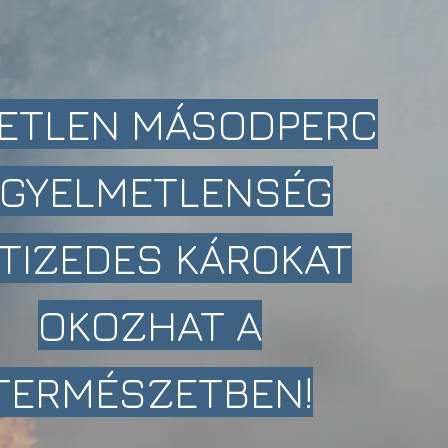
ETLEN MÁSODPERC
IGYELMETLENSÉG
TIZEDES KÁROKAT
OKOZHAT A
TERMÉSZETBEN!