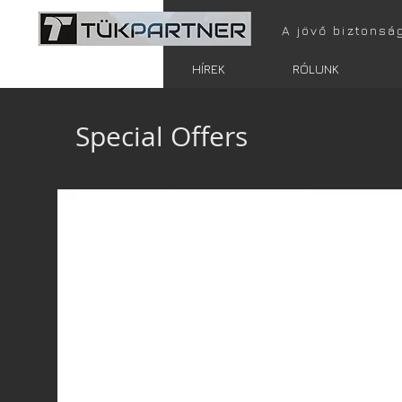
A jövő biztonsá
FŐOLDAL
HÍREK
RÓLUNK
Special Offers