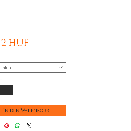
Preis
132 HUF
ählen
*
In den Warenkorb