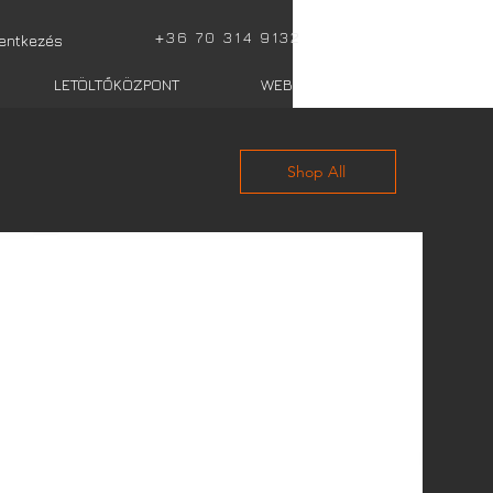
+
36 70 314 9132
lentkezés
LETÖLTŐKÖZPONT
WEBSHOP totalis
Shop All