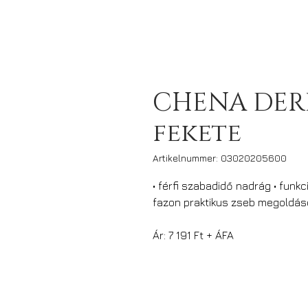
CHENA DER
fekete
Artikelnummer: 03020205600
• férfi szabadidő nadrág • funk
fazon praktikus zseb megoldás
Ár: 7 191 Ft + ÁFA