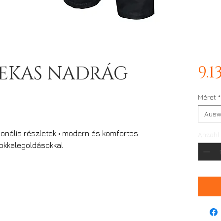
EKAS NADRÁG
9.
Méret
*
Ausw
cionális részletek • modern és komfortos
Anzahl
okkalegoldásokkal