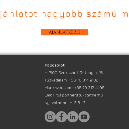
ajánlatot nagyobb számú m
AJÁNLATKÉRÉS
Kapcsolat
H-7100 Szekszárd, Tartsay u. 15.
Tűzvédelem:
+36 70 314 9132
Munkavédelem:
+36 70 312 4408
Email:
tukpartner@tukpartner.hu
Nyitvatartás: H-P 8-17