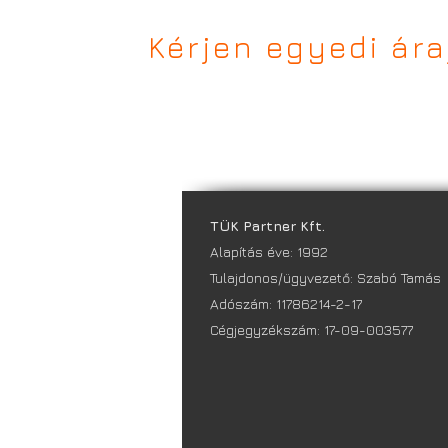
Kérjen egyedi ár
TÜK Partner Kft.
Alapítás éve: 1992
Tulajdonos/ügyvezető: Szabó Tamás
Adószám: 11786214-2-17
Cégjegyzékszám: 17-09-003577