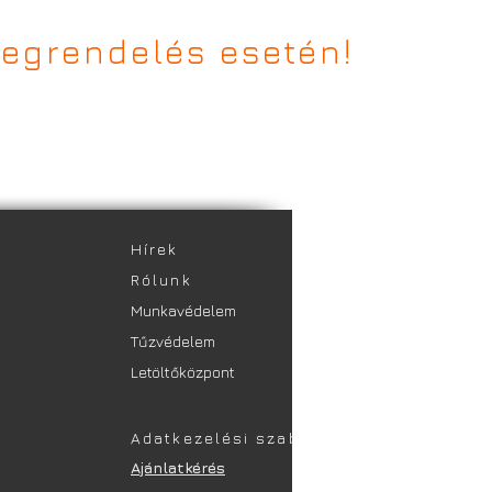
egrendelés esetén!
​Hírek
Rólunk
Munkavédelem
Tűzvédelem
Letöltőközpont
Adatkezelési szabályzat
Ajánlatkérés