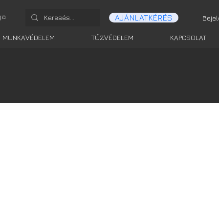
ga
AJÁNLATKÉRÉS
Beje
MUNKAVÉDELEM
TŰZVÉDELEM
KAPCSOLAT