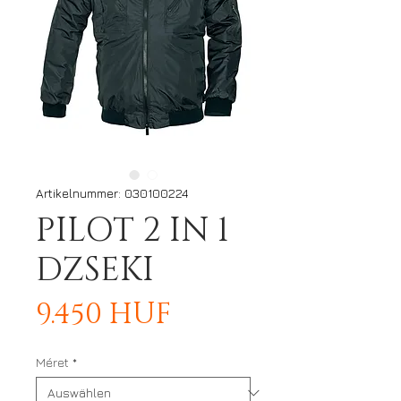
Artikelnummer: 030100224
PILOT 2 IN 1
DZSEKI
Preis
9.450 HUF
Méret
*