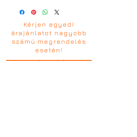
Kérjen egyedi
árajánlatot nagyobb
számú megrendelés
esetén!
AJÁNLATKÉRÉS
TÜK Partner Kft.
Alapítás éve: 1992
Tulajdonos/ügyvezető: Szabó Tamás
Adószám: 11786214-2-17
Cégjegyzékszám: 17-09-003577