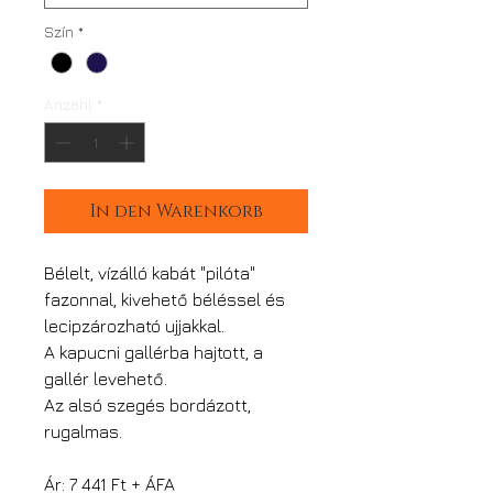
Szín
*
Anzahl
*
In den Warenkorb
Bélelt, vízálló kabát "pilóta"
fazonnal, kivehető béléssel és
lecipzározható ujjakkal.
A kapucni gallérba hajtott, a
gallér levehető.
Az alsó szegés bordázott,
rugalmas.
Ár: 7 441 Ft + ÁFA