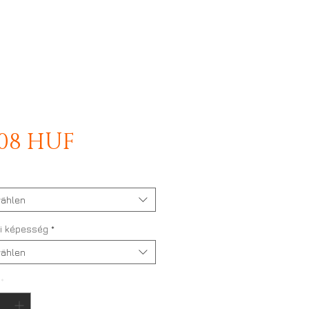
Preis
808 HUF
ählen
i képesség
*
ählen
*