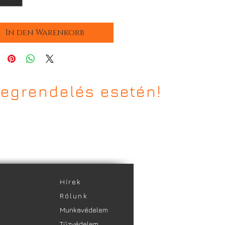
In den Warenkorb
egrendelés esetén!
​Hírek
Rólunk
Munkavédelem
Tűzvédelem