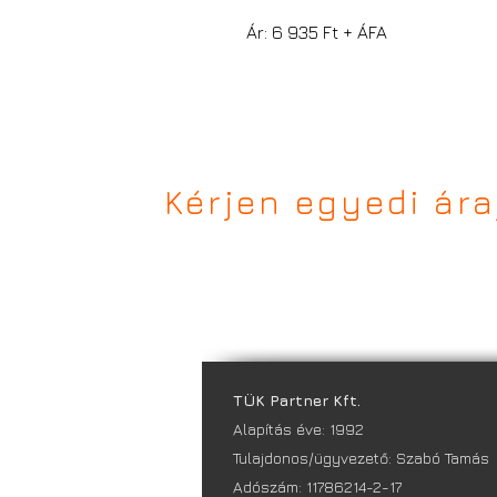
Ár: 6 935 Ft + ÁFA
Kérjen egyedi ár
TÜK Partner Kft.
Alapítás éve: 1992
Tulajdonos/ügyvezető: Szabó Tamás
Adószám: 11786214-2-17