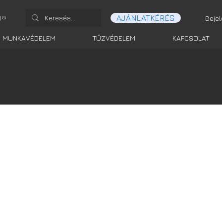
ga
AJÁNLATKÉRÉS
Beje
MUNKAVÉDELEM
TŰZVÉDELEM
KAPCSOLAT