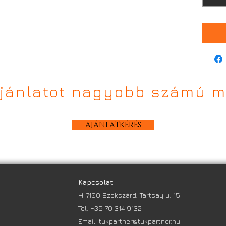
ajánlatot nagyobb számú m
AJÁNLATKÉRÉS
Kapcsolat
H-7100 Szekszárd, Tartsay u. 15.
Tel:
+36 70 314 9132
Email:
tukpartner@tukpartner.hu