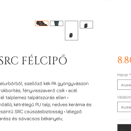
 SRC FÉLCIPŐ
8.
Méret
*
 velurbőrből, szellőző kék PA gyöngyvászon
Ausw
rokborítás, fényvisszaverő csík • acél
Védelm
él talplemez talpátszúrás ellen •
g hőálló, kétrétegű PU talp, nedves kerámia és
Ausw
t szintű SRC csúszásbiztosság • lélegző
arész és szivacsos békanyelv,
Anzahl