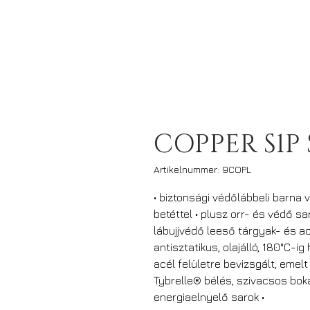
COPPER S1P
Artikelnummer: 9COPL
• biztonsági védőlábbeli barna
betéttel • plusz orr- és védő sa
lábujjvédő leeső tárgyak- és ac
antisztatikus, olajálló, 180°C-i
acél felületre bevizsgált, emel
Tybrelle® bélés, szivacsos bok
energiaelnyelő sarok •