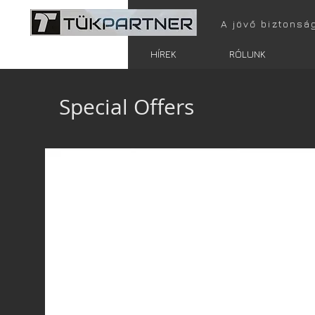
A jövő biztonsá
FŐOLDAL
HÍREK
RÓLUNK
Special Offers