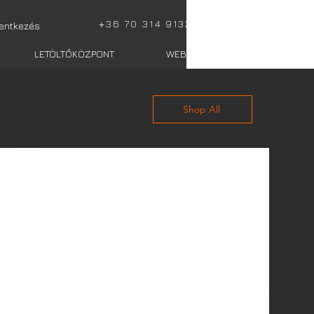
+
36 70 314 9132
lentkezés
LETÖLTŐKÖZPONT
WEBSHOP totalis
Shop All