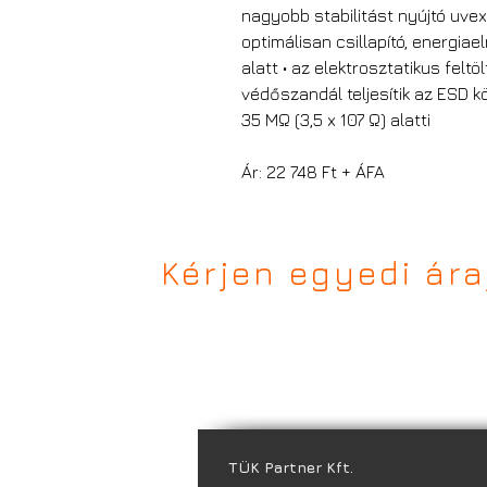
nagyobb stabilitást nyújtó uvex
optimálisan csillapító, energi
alatt • az elektrosztatikus felt
védőszandál teljesítik az ESD k
35 MΩ (3,5 x 107 Ω) alatti
Ár: 22 748 Ft + ÁFA
Kérjen egyedi ár
TÜK Partner Kft.