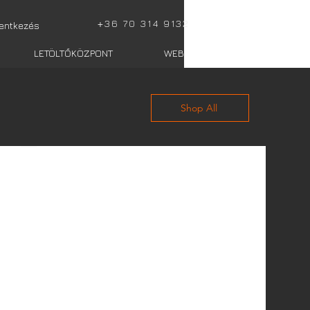
+
36 70 314 9132
lentkezés
LETÖLTŐKÖZPONT
WEBSHOP totalis
Shop All