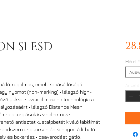
N S1 ESD
28
Méret
*
Ausw
inálló, rugalmas, emelt kopásállóságú
Anzahl
agy nyomot (non-marking) • lélegző high-
lőzőlyukkal • uvex climazone technológia a
bályozásáért • lélegző Distance Mesh
ómra allergiások is viselhetnek •
vehető antisztatikustalpbetét kiváló lábklímát
rendszerrel • gyorsan és könnyen állítható
elv és bokarész • csavarodást gátló,