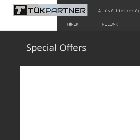
A jövő biztonsá
FŐOLDAL
HÍREK
RÓLUNK
Special Offers