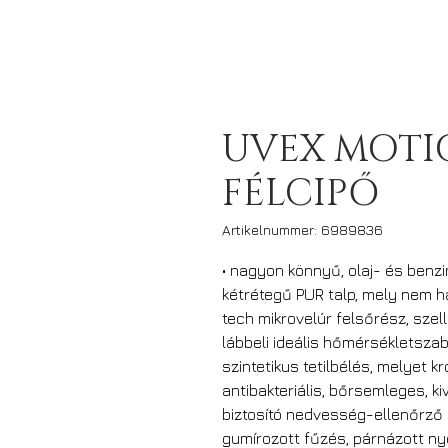
UVEX MOTIO
FÉLCIPŐ
Artikelnummer: 6989836
• nagyon könnyű, olaj- és benz
kétrétegű PUR talp, mely nem h
tech mikrovelúr felsőrész, szel
lábbeli ideális hőmérsékletsza
szintetikus tetilbélés, melyet kr
antibakteriális, bőrsemleges, ki
biztosító nedvesség-ellenőrző 
gumírozott fűzés, párnázott ny