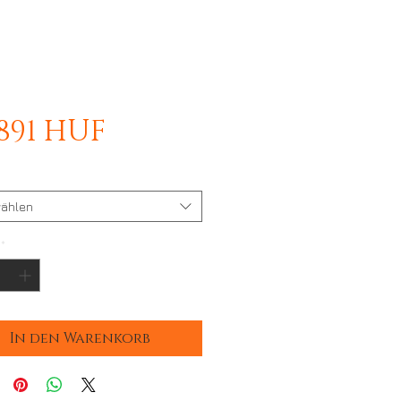
Preis
.891 HUF
ählen
*
In den Warenkorb