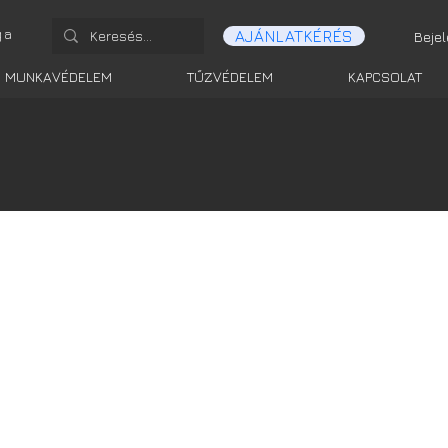
ga
AJÁNLATKÉRÉS
Beje
MUNKAVÉDELEM
TŰZVÉDELEM
KAPCSOLAT