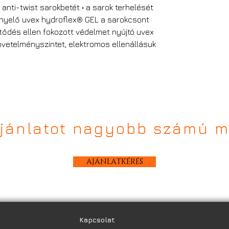
 anti-twist sarokbetét • a sarok terhelését
aelnyelő uvex hydroflex® GEL a sarokcsont
öltődés ellen fokozott védelmet nyújtó uvex
övetelményszintet, elektromos ellenállásuk
ajánlatot nagyobb számú m
AJÁNLATKÉRÉS
Kapcsolat