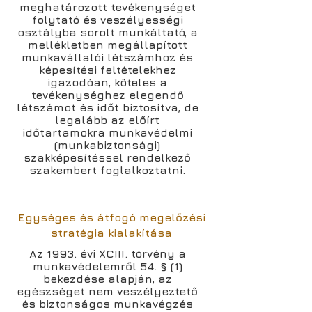
meghatározott tevékenységet
folytató és veszélyességi
osztályba sorolt munkáltató, a
mellékletben megállapított
munkavállalói létszámhoz és
képesítési feltételekhez
igazodóan, köteles a
tevékenységhez elegendő
létszámot és időt biztosítva, de
legalább az előírt
időtartamokra munkavédelmi
(munkabiztonsági)
szakképesítéssel rendelkező
szakembert foglalkoztatni.
Egységes és átfogó megelőzési
stratégia kialakítása
Az 1993. évi XCIII. törvény a
munkavédelemről 54. § (1)
bekezdése alapján, az
egészséget nem veszélyeztető
és biztonságos munkavégzés