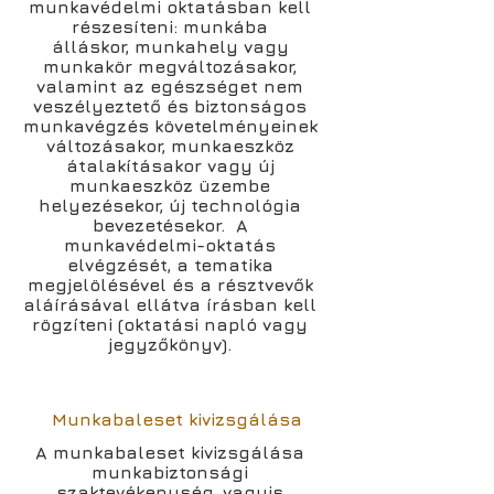
munkavédelmi oktatásban kell
részesíteni: munkába
álláskor, munkahely vagy
munkakör megváltozásakor,
valamint az egészséget nem
veszélyeztető és biztonságos
munkavégzés követelményeinek
változásakor, munkaeszköz
átalakításakor vagy új
munkaeszköz üzembe
helyezésekor, új technológia
bevezetésekor. A
munkavédelmi-oktatás
elvégzését, a tematika
megjelölésével és a résztvevők
aláírásával ellátva írásban kell
rögzíteni (oktatási napló vagy
jegyzőkönyv).
Munkabaleset kivizsgálása
A munkabaleset kivizsgálása
munkabiztonsági
szaktevékenység, vagyis