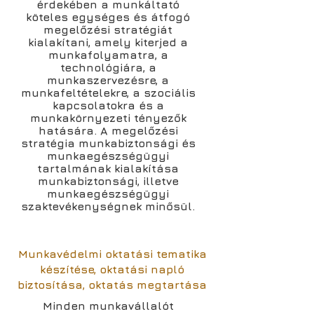
érdekében a munkáltató
köteles egységes és átfogó
megelőzési stratégiát
kialakítani, amely kiterjed a
munkafolyamatra, a
technológiára, a
munkaszervezésre, a
munkafeltételekre, a szociális
kapcsolatokra és a
munkakörnyezeti tényezők
hatására. A megelőzési
stratégia munkabiztonsági és
munkaegészségügyi
tartalmának kialakítása
munkabiztonsági, illetve
munkaegészségügyi
szaktevékenységnek minősül.
Munkavédelmi oktatási tematika
készítése, oktatási napló
biztosítása, oktatás megtartása
Minden munkavállalót