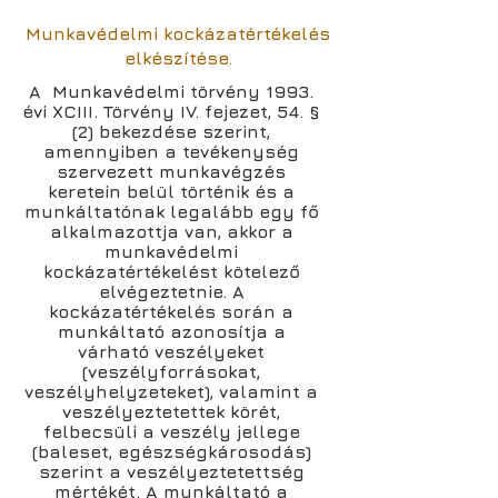
Munkavédelmi kockázatértékelés
elkészítése.
​A Munkavédelmi törvény 1993.
évi XCIII. Törvény IV. fejezet, 54. §
(2) bekezdése szerint,
amennyiben a tevékenység
szervezett munkavégzés
keretein belül történik és a
munkáltatónak legalább egy fő
alkalmazottja van, akkor a
munkavédelmi
kockázatértékelést kötelező
elvégeztetnie. A
kockázatértékelés során a
munkáltató azonosítja a
várható veszélyeket
(veszélyforrásokat,
veszélyhelyzeteket), valamint a
veszélyeztetettek körét,
felbecsüli a veszély jellege
(baleset, egészségkárosodás)
szerint a veszélyeztetettség
mértékét. A munkáltató a