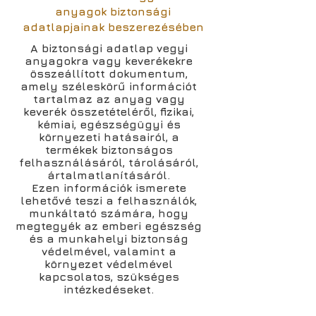
anyagok biztonsági
adatlapjainak beszerezésében
A biztonsági adatlap vegyi
anyagokra vagy keverékekre
összeállított dokumentum,
amely széleskörű információt
tartalmaz az anyag vagy
keverék összetételéről, fizikai,
kémiai, egészségügyi és
környezeti hatásairól, a
termékek biztonságos
felhasználásáról, tárolásáról,
ártalmatlanításáról.
Ezen információk ismerete
lehetővé teszi a felhasználók,
munkáltató számára, hogy
megtegyék az emberi egészség
és a munkahelyi biztonság
védelmével, valamint a
környezet védelmével
kapcsolatos, szükséges
intézkedéseket.