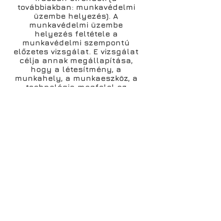
továbbiakban: munkavédelmi
üzembe helyezés). A
munkavédelmi üzembe
helyezés feltétele a
munkavédelmi szempontú
előzetes vizsgálat. E vizsgálat
célja annak megállapítása,
hogy a létesítmény, a
munkahely, a munkaeszköz, a
technológia megfelel az
egészséget nem veszélyeztető
és biztonságos
munkavégzéshez szükséges
tárgyi, személyi, szervezési,
munkakörnyezeti feltételeknek.
A vizsgálat elvégzése
munkabiztonsági és
munkaegészségügyi
szaktevékenységnek minősül.
Veszélyesnek minősülő gépek
jegyzéke:
1. KÖRFŰRÉSZEK (egy vagy több