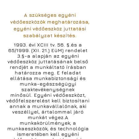
A szükséges egyéni
védőeszközök meghatározása,
egyéni védőeszköz juttatási
szabályzat készítés.
1993. évi XCIII tv. 56. §.és a
65/1999. (XII. 21.) EüM) rendelet
3.§-a alapján az egyéni
védőeszköz juttatásának belső
rendjét a munkáltató írásban
határozza meg. E feladat
ellátása munkabiztonsági és
munka-egészségügyi
szaktevékenységnek
minősül. Egyéni védőeszközt,
védőfelszerelést kell biztosítani
annak a munkavállalónak, aki
veszéllyel, ártalommal járó
munkát végez.A
munkakörülmények, a
munkaeszközök, és technológia
ismeretében kell egyéni