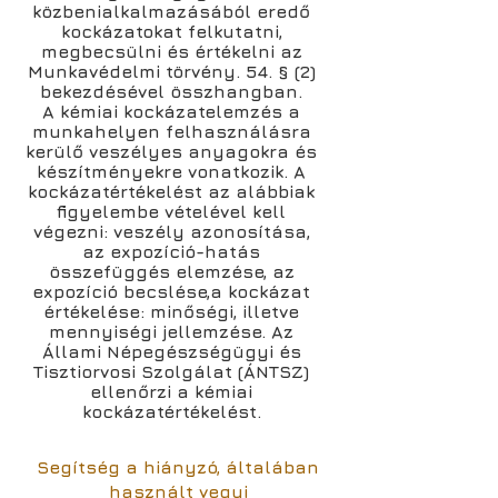
közbenialkalmazásából eredő
kockázatokat felkutatni,
megbecsülni és értékelni az
Munkavédelmi törvény. 54. § (2)
bekezdésével összhangban.
A kémiai kockázatelemzés a
munkahelyen felhasználásra
kerülő veszélyes anyagokra és
készítményekre vonatkozik. A
kockázatértékelést az alábbiak
figyelembe vételével kell
végezni: veszély azonosítása,
az expozíció-hatás
összefüggés elemzése, az
expozíció becslése,a kockázat
értékelése: minőségi, illetve
mennyiségi jellemzése. Az
Állami Népegészségügyi és
Tisztiorvosi Szolgálat (ÁNTSZ)
ellenőrzi a kémiai
kockázatértékelést.
Segítség a hiányzó, általában
használt vegyi