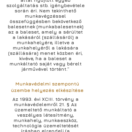
által nyújtott egyéb
szolgáltatás stb. igénybevétele
során éri. Nem tekinthető
munkavégzéssel
összefüggésben bekövetkező
balesetnek (munkabalesetnek)
az a baleset, amely a sérültet
a lakásáról (szállásáról) a
munkahelyére, illetve a
munkahelyéről a lakására
(szállására) menet közben éri,
kivéve, ha a baleset a
munkáltató saját vagy bérelt
járművével történt.”
Munkavédelmi szempontú
üzembe helyezés elkészítése
Az 1993. évi XCIII. törvény a
munkavédelemről 21. § Az
üzemeltető munkáltató a
veszélyes létesítmény,
munkahely, munkaeszköz,
technológia üzemeltetését
írásban elrendeli (a