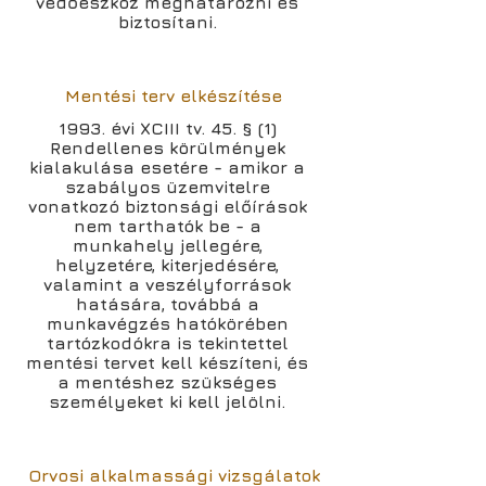
védőeszköz meghatározni és
biztosítani.
Mentési terv elkészítése
1993. évi XCIII tv. 45. § (1)
Rendellenes körülmények
kialakulása esetére - amikor a
szabályos üzemvitelre
vonatkozó biztonsági előírások
nem tarthatók be - a
munkahely jellegére,
helyzetére, kiterjedésére,
valamint a veszélyforrások
hatására, továbbá a
munkavégzés hatókörében
tartózkodókra is tekintettel
mentési tervet kell készíteni, és
a mentéshez szükséges
személyeket ki kell jelölni.
Orvosi alkalmassági vizsgálatok