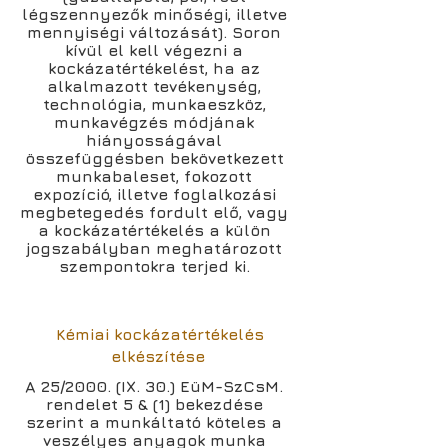
légszennyezők minőségi, illetve
mennyiségi változását). Soron
kívül el kell végezni a
kockázatértékelést, ha az
alkalmazott tevékenység,
technológia, munkaeszköz,
munkavégzés módjának
hiányosságával
összefüggésben bekövetkezett
munkabaleset, fokozott
expozíció, illetve foglalkozási
megbetegedés fordult elő, vagy
a kockázatértékelés a külön
jogszabályban meghatározott
szempontokra terjed ki.
Kémiai kockázatértékelés
elkészítése
A 25/2000. (IX. 30.) EüM-SzCsM.
rendelet 5 & (1) bekezdése
szerint a munkáltató köteles a
veszélyes anyagok munka