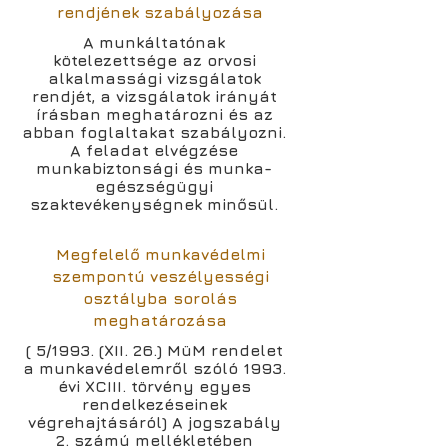
rendjének szabályozása
A munkáltatónak
kötelezettsége az orvosi
alkalmassági vizsgálatok
rendjét, a vizsgálatok irányát
írásban meghatározni és az
abban foglaltakat szabályozni.
A feladat elvégzése
munkabiztonsági és munka-
egészségügyi
szaktevékenységnek minősül.
Megfelelő munkavédelmi
szempontú veszélyességi
osztályba sorolás
meghatározása
( 5/1993. (XII. 26.) MüM rendelet
a munkavédelemről szóló 1993.
évi XCIII. törvény egyes
rendelkezéseinek
végrehajtásáról) A jogszabály
2. számú mellékletében