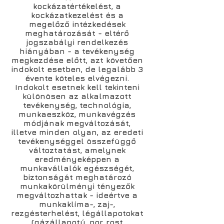
kockázatértékelést, a
kockázatkezelést és a
megelőző intézkedések
meghatározását - eltérő
jogszabályi rendelkezés
hiányában - a tevékenység
megkezdése előtt, azt követően
indokolt esetben, de legalább 3
évente köteles elvégezni.
Indokolt esetnek kell tekinteni
különösen az alkalmazott
tevékenység, technológia,
munkaeszköz, munkavégzés
módjának megváltozását,
illetve minden olyan, az eredeti
tevékenységgel összefüggő
változtatást, amelynek
eredményeképpen a
munkavállalók egészségét,
biztonságát meghatározó
munkakörülményi tényezők
megváltozhattak - ideértve a
munkaklíma-, zaj-,
rezgésterhelést, légállapotokat
(gázállapotú, por, rost