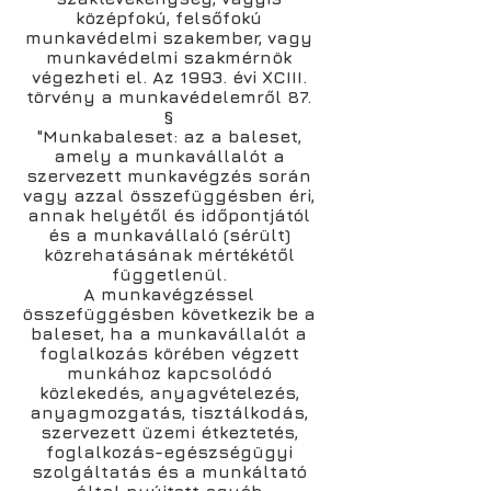
középfokú, felsőfokú
munkavédelmi szakember, vagy
munkavédelmi szakmérnök
végezheti el. Az 1993. évi XCIII.
törvény a munkavédelemről 87.
§
"Munkabaleset: az a baleset,
amely a munkavállalót a
szervezett munkavégzés során
vagy azzal összefüggésben éri,
annak helyétől és időpontjától
és a munkavállaló (sérült)
közrehatásának mértékétől
függetlenül.
A munkavégzéssel
összefüggésben következik be a
baleset, ha a munkavállalót a
foglalkozás körében végzett
munkához kapcsolódó
közlekedés, anyagvételezés,
anyagmozgatás, tisztálkodás,
szervezett üzemi étkeztetés,
foglalkozás-egészségügyi
szolgáltatás és a munkáltató