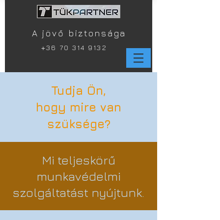
A jövő biztonsága
+
36 70 314 9132
Tudja Ön,
hogy mire van
szüksége?
Mi teljeskörű
munkavédelmi
szolgáltatást nyújtunk.