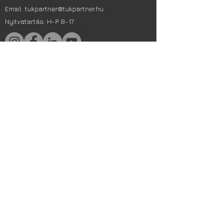
Email:
tukpartner@tukpartner.hu
Nyitvatartás: H-P 8-17
Ajánlatkérés
Adatkezelési szabályzat
A TÜK Partner Kft. 1992 óta nyújt
teljes körű munka- és tűzvédelmi
szolgáltatást. Tűzoltó készülékek
(TOTAL képviselet), karbantartás,
szakvizsga, munkavédelmi
szabályzat, oktatás és
védőeszközök egy partnertől, az
egész országban.
© 2003 TÜK Partner Kft. Minden jog