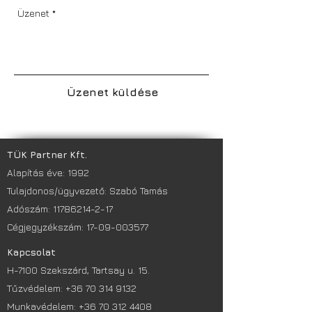
Üzenet küldése
TÜK Partner Kft.
Alapítás éve: 1992
Tulajdonos/ügyvezető: Szabó Tamás
Adószám: 11786214-2-17
Cégjegyzékszám: 17-09-003577
Kapcsolat
H-7100 Szekszárd, Tartsay u. 15.
Tűzvédelem:
+36 70 314 9132
Munkavédelem:
+36 70 312 4408