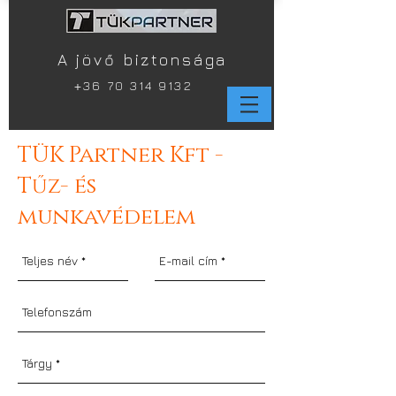
A jövő biztonsága
+
36 70 314 9132
TÜK Partner Kft -
Tűz- és
munkavédelem